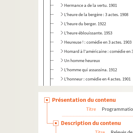
Hermance a de la vertu. 1901
L'heure de la bergère : 3 actes. 1908
L'heure du berger. 1922
L'heure éblouissante. 1953
Heureuse ! : comédie en 3 actes. 1903
Homard à l'américaine : comédie en 3
Un homme heureux
L'homme qui assassina. 1912
L'honneur : comédie en 4 actes. 1901
Les honneurs de la guerre : comédie e
Hue ! Cocotte : comédie en 1 acte
Présentation du contenu
Huguette au volant. 1920
Titre
Programmati
L'idée qu'on s'en fait
Description du contenu
Les idiocrates
Titre
Relevés de