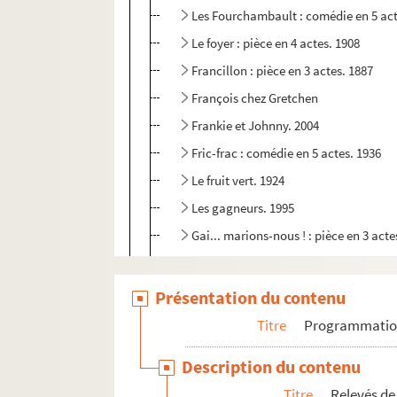
Les Fourchambault : comédie en 5 act
Le foyer : pièce en 4 actes. 1908
Francillon : pièce en 3 actes. 1887
François chez Gretchen
Frankie et Johnny. 2004
Fric-frac : comédie en 5 actes. 1936
Le fruit vert. 1924
Les gagneurs. 1995
Gai... marions-nous ! : pièce en 3 acte
La galerie des glaces. 1924
La gamine : comédie en 4 actes. 1911
Présentation du contenu
Le garçon d'appartement. 1980
Titre
Programmati
La garçonnière. 1898
Description du contenu
Un gentilhomme : comédie en 1 acte.
Titre
Relevés de