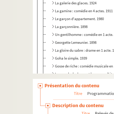
La galerie des glaces. 1924
La gamine : comédie en 4 actes. 1911
Le garçon d'appartement. 1980
La garçonnière. 1898
Un gentilhomme : comédie en 1 acte.
Georgette Lemeunier. 1898
La gloire du sabre : drame en 1 acte. 
Goha le simple. 1939
Gosse de riche : comédie musicale en 
La grande duchesse et le garçon d'ét
Les grands garçons : comédie en 1 act
Présentation du contenu
Les grenouilles : 1 acte. 1906
Titre
Programmati
La griffe : pièce en 4 actes. 1906
Description du contenu
Le grillon : comédie en 3 actes. 1904
Titre
Relevés de
La guêpe