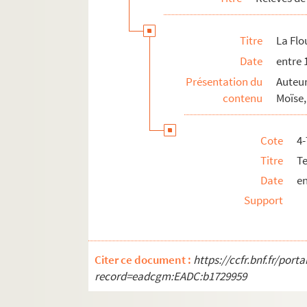
Guillaume le confident : comédie en 3
Titre
La Flo
La halte : 1 acte
Date
entre 
Les hannetons : pièce en 3 actes. 1906
Présentation du
Auteur
Hermance a de la vertu. 1901
contenu
Moïse, 
L'heure de la bergère : 3 actes. 1908
L'heure du berger. 1922
Cote
4
L'heure éblouissante. 1953
Titre
T
Heureuse ! : comédie en 3 actes. 1903
Date
en
Homard à l'américaine : comédie en 3
Support
Un homme heureux
L'homme qui assassina. 1912
L'honneur : comédie en 4 actes. 1901
Citer ce document :
https://ccfr.bnf.fr/por
Les honneurs de la guerre : comédie e
record=eadcgm:EADC:b1729959
Hue ! Cocotte : comédie en 1 acte