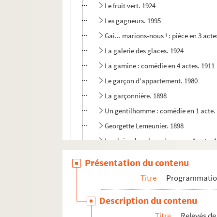
Le fruit vert. 1924
Les gagneurs. 1995
Gai... marions-nous ! : pièce en 3 acte
La galerie des glaces. 1924
La gamine : comédie en 4 actes. 1911
Le garçon d'appartement. 1980
La garçonnière. 1898
Un gentilhomme : comédie en 1 acte.
Georgette Lemeunier. 1898
La gloire du sabre : drame en 1 acte. 
Goha le simple. 1939
Présentation du contenu
Gosse de riche : comédie musicale en 
Titre
Programmati
La grande duchesse et le garçon d'ét
Description du contenu
Les grands garçons : comédie en 1 act
Titre
Relevés de
Les grenouilles : 1 acte. 1906