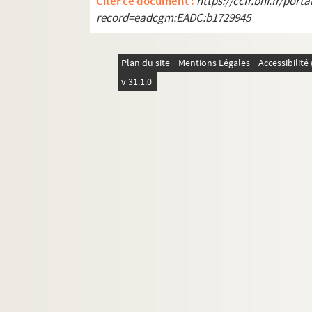
Citer ce document :
https://ccfr.bnf.fr/por
L'honneur : comédie en 4 actes. 1901
record=eadcgm:EADC:b1729945
Les honneurs de la guerre : comédie e
Hue ! Cocotte : comédie en 1 acte
Plan du site
Mentions Légales
Accessibilit
Huguette au volant. 1920
v 31.1.0
L'idée qu'on s'en fait
Les idiocrates
L'idiot du village
Il manquait un homme... : comédie en
L'image du héros : pièce en 3 actes
L'ingrate. 1923
Inquiètude : pièce en 3 actes
L'insoumise : pièce en 4 actes. 1922
J'ai une idée. 1923
Jean-Jacques ou cette bonne vieille m