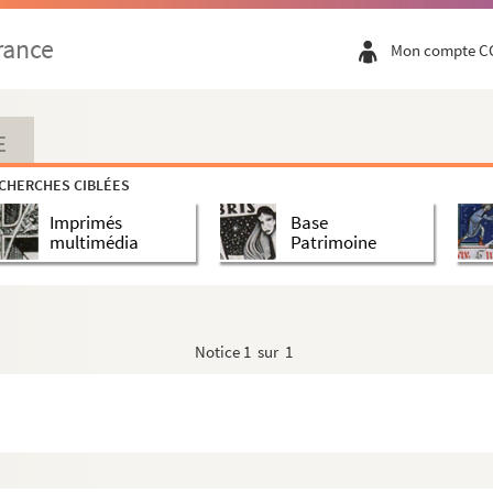
rance
Mon compte C
E
CHERCHES CIBLÉES
Imprimés
Base
multimédia
Patrimoine
Notice
1 sur 1