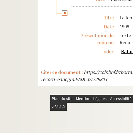
La garçonnière. 1898
Un gentilhomme : comédie en 1 acte.
Titre
La fem
Georgette Lemeunier. 1898
Date
1908
La gloire du sabre : drame en 1 acte. 
Présentation du
Texte
Goha le simple. 1939
contenu
Renais
Gosse de riche : comédie musicale en 
Index
Batai
La grande duchesse et le garçon d'ét
Les grands garçons : comédie en 1 act
Citer ce document :
https://ccfr.bnf.fr/por
Les grenouilles : 1 acte. 1906
record=eadcgm:EADC:b1729803
La griffe : pièce en 4 actes. 1906
Le grillon : comédie en 3 actes. 1904
Plan du site
Mentions Légales
Accessibilit
La guêpe
v 31.1.0
Guillaume le confident : comédie en 3
La halte : 1 acte
Les hannetons : pièce en 3 actes. 1906