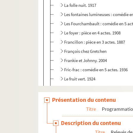
La folle nuit. 1917
Les fontaines lumineuses : comédie en
Les Fourchambault : comédie en 5 act
Le foyer : pièce en 4 actes. 1908
Francillon : pièce en 3 actes. 1887
François chez Gretchen
Frankie et Johnny. 2004
Fric-frac : comédie en 5 actes. 1936
Le fruit vert. 1924
Les gagneurs. 1995
Gai... marions-nous ! : pièce en 3 acte
Présentation du contenu
La galerie des glaces. 1924
Titre
Programmati
La gamine : comédie en 4 actes. 1911
Description du contenu
Le garçon d'appartement. 1980
Titre
Relevés de