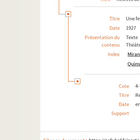
Un gentilhomme : comédie en 1 acte.
Titre
Une fe
Georgette Lemeunier. 1898
Date
1927
La gloire du sabre : drame en 1 acte. 
Présentation du
Texte
Goha le simple. 1939
contenu
Théâtr
Gosse de riche : comédie musicale en 
Index
Miran
La grande duchesse et le garçon d'ét
Quins
Les grands garçons : comédie en 1 act
Les grenouilles : 1 acte. 1906
Cote
4
La griffe : pièce en 4 actes. 1906
Titre
Re
Le grillon : comédie en 3 actes. 1904
Date
en
La guêpe
Support
Guillaume le confident : comédie en 3
La halte : 1 acte
Les hannetons : pièce en 3 actes. 1906