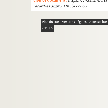
Citer ce document :
https://ccfr.bnf.fr/por
Hermance a de la vertu. 1901
record=eadcgm:EADC:b1729793
L'heure de la bergère : 3 actes. 1908
L'heure du berger. 1922
Plan du site
Mentions Légales
Accessibilit
L'heure éblouissante. 1953
v 31.1.0
Heureuse ! : comédie en 3 actes. 1903
Homard à l'américaine : comédie en 3
Un homme heureux
L'homme qui assassina. 1912
L'honneur : comédie en 4 actes. 1901
Les honneurs de la guerre : comédie e
Hue ! Cocotte : comédie en 1 acte
Huguette au volant. 1920
L'idée qu'on s'en fait
Les idiocrates