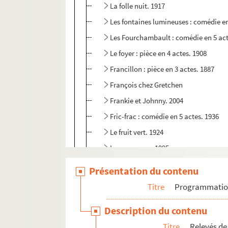
La folle nuit. 1917
Les fontaines lumineuses : comédie en
Les Fourchambault : comédie en 5 act
Le foyer : pièce en 4 actes. 1908
Francillon : pièce en 3 actes. 1887
François chez Gretchen
Frankie et Johnny. 2004
Fric-frac : comédie en 5 actes. 1936
Le fruit vert. 1924
Les gagneurs. 1995
Gai... marions-nous ! : pièce en 3 acte
Présentation du contenu
La galerie des glaces. 1924
Titre
Programmati
La gamine : comédie en 4 actes. 1911
Description du contenu
Le garçon d'appartement. 1980
Titre
Relevés de
La garçonnière. 1898