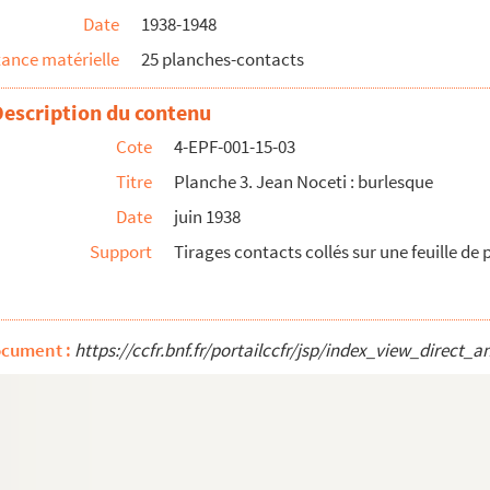
Date
1938-1948
d Partner, burlesque tzigane
ance matérielle
25 planches-contacts
, 1941
, 1941
Description du contenu
, 1941
Cote
4-EPF-001-15-03
, 1941
Titre
Planche 3. Jean Noceti : burlesque
, 1941
Date
juin 1938
l, 1941
Support
Tirages contacts collés sur une feuille de
l, 1941
l, 1941
l, 1941
ocument :
https://ccfr.bnf.fr/portailccfr/jsp/index_view_dire
 Guignol, décembre 1937 - janvier 1938
Guignol, juillet 1938
Guignol, juillet 1938
Guignol, juillet 1938