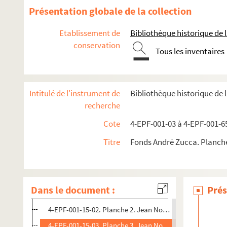
4-EPF-001-03. Dossier 3. Compositions sur l'enfance
Présentation globale de la collection
4-EPF-001-05. Dossier 5. L'enfance à travers le monde
Etablissement de
Bibliothèque historique de la
4-EPF-001-06. Dossier 6. Compositions féminines et mascu
conservation
4-EPF-001-07. Dossier 7. Manifestations sociales, politiques
Tous les inventaires
4-EPF-001-08. Dossier 8. Manifestations sociales, politiques
4-EPF-001-09. Dossier 9. Manifestations sociales, politiques
Intitulé de l'instrument de
Bibliothèque historique de 
4-EPF-001-10. Dossier 10. Documentation sur le maréchal 
recherche
4-EPF-001-11. Dossier 11. Figures et attitudes de danse
Cote
4-EPF-001-03 à 4-EPF-001-6
4-EPF-001-12. Dossier 12. Figures et attitudes de danse
Titre
Fonds André Zucca. Planch
4-EPF-001-13. Dossier 13. Figures et attitudes de danse
4-EPF-001-14. Dossier 14. Usine d'acrobates
4-EPF-001-15. Dossier 15. Théâtre, music-hall, cabarets
Dans le document :
Prés
4-EPF-001-15-01. Planche 1. Jean Noceti : étude de masq
4-EPF-001-15-02. Planche 2. Jean Noceti : Attitudes violo
4-EPF-001-15-03. Planche 3. Jean Noceti : burlesque