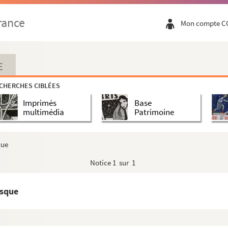
rance
Mon compte C
E
CHERCHES CIBLÉES
Imprimés
Base
multimédia
Patrimoine
que
Notice
1 sur 1
esque