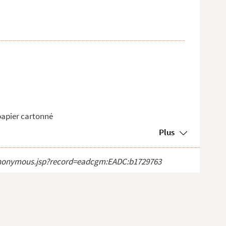
 papier cartonné
Plus
ct_anonymous.jsp?record=eadcgm:EADC:b1729763