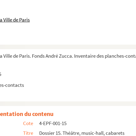
 Ville de Paris
lins
, militaires, artistiques. 1940-1944
, militaires, artistiques. 1940-1944
, militaires, artistiques depuis 1944
la Ville de Paris. Fonds André Zucca. Inventaire des planches-cont
Pétain
5
es-contacts
entation du contenu
ue de Paganini
Cote
4-EPF-001-15
nistiques sur Paganini
Titre
Dossier 15. Théâtre, music-hall, cabarets