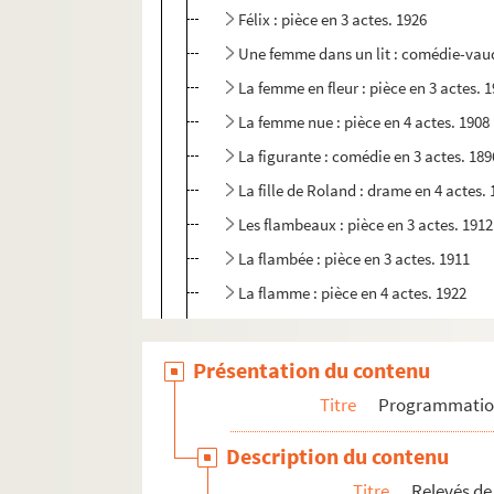
Félix : pièce en 3 actes. 1926
Une femme dans un lit : comédie-vaude
La femme en fleur : pièce en 3 actes. 
La femme nue : pièce en 4 actes. 1908
La figurante : comédie en 3 actes. 189
La fille de Roland : drame en 4 actes.
Les flambeaux : pièce en 3 actes. 1912
La flambée : pièce en 3 actes. 1911
La flamme : pièce en 4 actes. 1922
La fleur d'oranger : comédie en 3 acte
Fleurs de luxe. 1930
Présentation du contenu
Florette et Patapon. 1905
Titre
Programmati
La Flourpette entend des voix... : sket
Description du contenu
Une folie : comédie en 4 actes. 1951
Titre
Relevés de