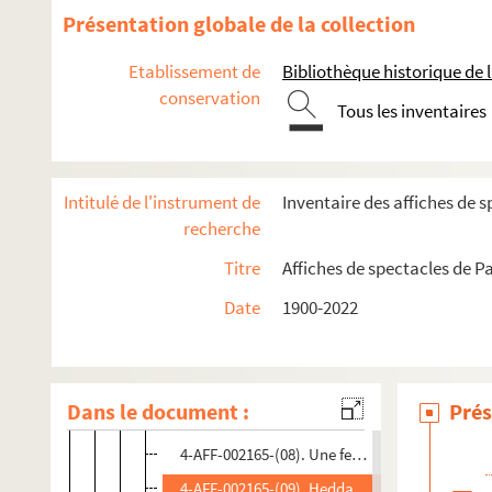
Présentation globale de la collection
Direction Simonne Volterra
Direction Elvire Popesco
Etablissement de
Bibliothèque historique de la
conservation
Direction Jean Bodson
Tous les inventaires
Direction Jean-Jacques Bricaire
Direction Robert Hossein
Intitulé de l'instrument de
Inventaire des affiches de s
Spectacles
recherche
4-AFF-002165-(02). Coupable ou non coupable
Titre
Affiches de spectacles de Pa
4-AFF-002165-(03). Crime et châtiment
Date
1900-2022
4-AFF-002165-(04). La dame aux camélias
4-AFF-002165-(05). Déviation obligatoire
4-AFF-002165-(06). Demaison. Deuxième acte
Dans le document :
Prés
4-AFF-002165-(07). Elvire
4-AFF-002165-(08). Une femme parfaite
4-AFF-002165-(09). Hedda Gabler