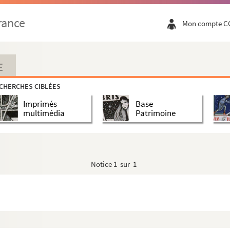
rance
Mon compte C
E
CHERCHES CIBLÉES
Imprimés
Base
multimédia
Patrimoine
Notice
1 sur 1