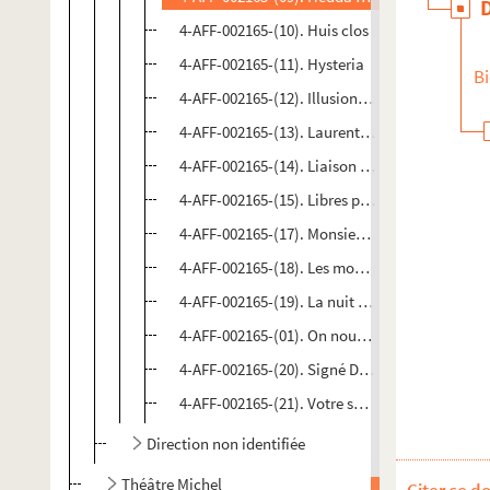
4-AFF-002165-(10). Huis clos
4-AFF-002165-(11). Hysteria
Bi
4-AFF-002165-(12). Illusion, tout n'est qu'illus
4-AFF-002165-(13). Laurent Gerra
4-AFF-002165-(14). Liaison transatlantique
4-AFF-002165-(15). Libres pensées de San-Ant
4-AFF-002165-(17). Monsieur Ibrahim et les fle
4-AFF-002165-(18). Les montagnes russes
4-AFF-002165-(19). La nuit du thermomètre
4-AFF-002165-(01). On nous a menti !
4-AFF-002165-(20). Signé Dumas
4-AFF-002165-(21). Votre serviteur, Orson Well
Direction non identifiée
Théâtre Michel