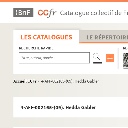
Studio Vendôme
Théâtre Albert Premier
Catalogue collectif de F
Théâtre des Ambassadeurs
Théâtre des Ambassadeurs-Henri Bernstein
LES CATALOGUES
LE RÉPERTOIR
Théâtre de l'Avenue
Théâtre des Champs-Élysées
RECHERCHE RAPIDE
RE
Théâtre Charles de Rochefort
Théâtre Fémina
Théâtre flottant
Accueil CCFr
4-AFF-002165-(09). Hedda Gabler
Théâtre du Grand Palais
>
Théâtre de la Madeleine
Théâtre des Mathurins
4-AFF-002165-(09). Hedda Gabler
Théâtre Marigny
Années 1906-1912
Direction Léon Volterra