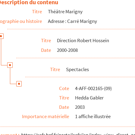
Description du contenu
Titre
Théâtre Marigny
ographie ou histoire
Adresse : Carré Marigny
ion
Titre
Direction Robert Hossein
Date
2000-2008
onio
urs du Coran
Titre
Spectacles
Cote
4-AFF-002165-(09)
Titre
Hedda Gabler
Date
2003
es
Importance matérielle
1 affiche illustrée