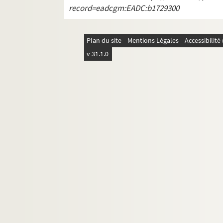
record=eadcgm:EADC:b1729300
12e arrondissement
Plan du site
Mentions Légales
Accessibilit
v 31.1.0