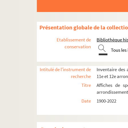
Théâtre Albert Premier
Théâtre des Ambassadeurs
Théâtre des Ambassadeurs-Henri Bernste
Présentation globale de la collecti
Théâtre de l'Avenue
Théâtre des Champs-Élysées
Etablissement de
Bibliothèque his
conservation
Théâtre Charles de Rochefort
Tous les
Théâtre Fémina
Théâtre flottant
Intitulé de l'instrument de
Inventaire des a
Théâtre du Grand Palais
recherche
11e et 12e arro
Théâtre de la Madeleine
Titre
Affiches de sp
Théâtre des Mathurins
arrondissemen
Date
1900-2022
Direction Marcel Herrand
Direction Rika Radifé
Direction Henri de Menthon