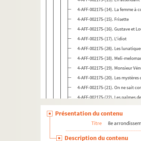
4-AFF-002175-(14). La femme à c
4-AFF-002175-(15). Frisette
4-AFF-002175-(16). Gustave et Lo
4-AFF-002175-(17). L'idiot
4-AFF-002175-(28). Les lunatique
4-AFF-002175-(18). Meli-meloma
4-AFF-002175-(19). Monsieur Vénus
4-AFF-002175-(20). Les mystères
4-AFF-002175-(21). On ne sait 
4-AFF-002175-(22). Les palmes d
4-AFF-002175-(23). Partage de m
Présentation du contenu
4-AFF-002175-(24). Les petits oi
Titre
8e arrondisse
4-AFF-002175-(25). Le résident
4-AFF-002175-(26). Rififoin dans 
Description du contenu