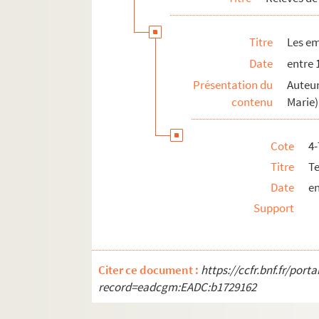
La fille de Roland : drame en 4 actes.
Titre
Les e
Les flambeaux : pièce en 3 actes. 1912
Date
entre 
La flambée : pièce en 3 actes. 1911
Présentation du
Auteur
La flamme : pièce en 4 actes. 1922
contenu
Marie)
La fleur d'oranger : comédie en 3 acte
Fleurs de luxe. 1930
Cote
4
Florette et Patapon. 1905
Titre
T
La Flourpette entend des voix... : sket
Date
en
Une folie : comédie en 4 actes. 1951
Support
La folle nuit. 1917
Les fontaines lumineuses : comédie en
Les Fourchambault : comédie en 5 act
Citer ce document :
https://ccfr.bnf.fr/por
Le foyer : pièce en 4 actes. 1908
record=eadcgm:EADC:b1729162
Francillon : pièce en 3 actes. 1887