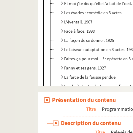
Et moi j'te dis qu'elle t'a fait de l'oeil
Les évadés : comédie en 3 actes
L'éventail. 1907
Face à face. 1998
La façon de se donner. 1925
Le faiseur : adaptation en 3 actes. 19
Faites-ça pour moi... ! : opérette en 3 
Fanny et ses gens. 1927
La farce de la fausse pendue
Faudrait s'entendre!... : comédie en 1
Félix : pièce en 3 actes. 1926
Présentation du contenu
Une femme dans un lit : comédie-vaude
Titre
Programmati
La femme en fleur : pièce en 3 actes. 
Description du contenu
La femme nue : pièce en 4 actes. 1908
Titre
Relevés de
La figurante : comédie en 3 actes. 189