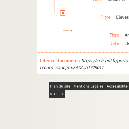
Titre
Elèves
Titre
An
Date
1
Citer ce document :
https://ccfr.bnf.fr/por
record=eadcgm:EADC:b1729017
Plan du site
Mentions Légales
Accessibilit
v 31.1.0