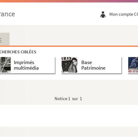
rance
Mon compte C
E
CHERCHES CIBLÉES
Imprimés
Base
multimédia
Patrimoine
Notice
1 sur 1