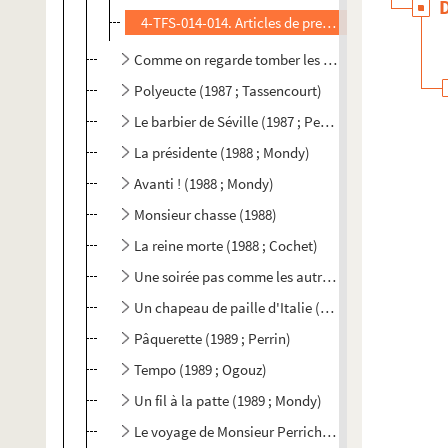
4-TFS-014-014. Articles de presse
Comme on regarde tomber les feuilles (1987 ; Sinig
Polyeucte (1987 ; Tassencourt)
Le barbier de Séville (1987 ; Perrin)
La présidente (1988 ; Mondy)
Avanti ! (1988 ; Mondy)
Monsieur chasse (1988)
La reine morte (1988 ; Cochet)
Une soirée pas comme les autres (1988 ; Tisot)
Un chapeau de paille d'Italie (1988 ; Lucet)
Pâquerette (1989 ; Perrin)
Tempo (1989 ; Ogouz)
Un fil à la patte (1989 ; Mondy)
Le voyage de Monsieur Perrichon (1989 ; Lucet)