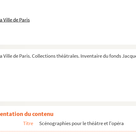
 Ville de Paris
a Ville de Paris. Collections théâtrales. Inventaire du fonds Jacque
e décor et schémas en coupe d'éléments de décor.
entation du contenu
 décor et schémas en coupe d'éléments de décor.
Titre
Scénographies pour le théâtre et l'opéra
graphies du décor.