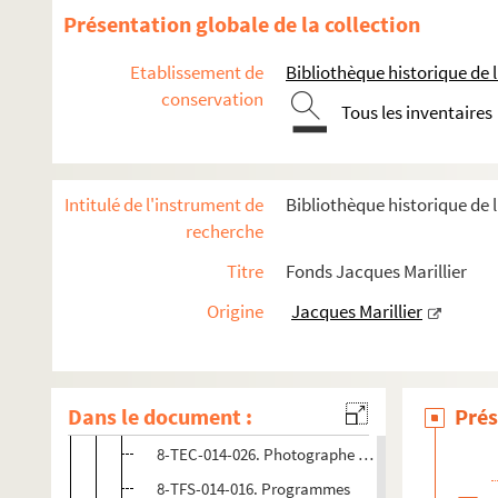
Présentation globale de la collection
Doit-on le dire (1985 ; Cochet)
N'écoutez pas Mesdames ! (1985 ; Mondy)
Etablissement de
Bibliothèque historique de la
conservation
La prise de Berg-op-Zoom (1985 ; Meyer)
Tous les inventaires
Le tombeur (1986 ; Moreau)
Horace (1986 ; Tassencourt)
Intitulé de l'instrument de
Bibliothèque historique de l
Les dégourdis de la 11e (1986 ; Rosny)
recherche
Les voisins du dessus (1986 ; Rosny)
Titre
Fonds Jacques Marillier
Violences (1986 ; Ackerman)
L'amuse-gueule (1986 ; Mondy)
Origine
Jacques Marillier
C'est encore mieux l'après-midi (1987 ; Mondy)
0-TFS-014-018 (1 à 22). Schémas d'implantation d
Dans le document :
Prés
4-TFS-014-143 (1 à 8). Schémas d'implantation de
8-TEC-014-026. Photographe non identifié. Photo
8-TFS-014-016. Programmes