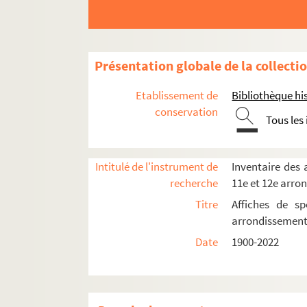
Studio des Champs-Elysées
Studio Vendôme
Théâtre Albert Premier
Présentation globale de la collecti
Théâtre des Ambassadeurs
Théâtre des Ambassadeurs-Henri Bernste
Etablissement de
Bibliothèque his
Théâtre de l'Avenue
conservation
Tous les
Théâtre des Champs-Élysées
Théâtre Charles de Rochefort
Intitulé de l'instrument de
Inventaire des a
Théâtre Fémina
recherche
11e et 12e arro
Théâtre flottant
Titre
Affiches de sp
Théâtre du Grand Palais
arrondissemen
Théâtre de la Madeleine
Date
1900-2022
Théâtre des Mathurins
Direction Marcel Herrand
Direction Rika Radifé