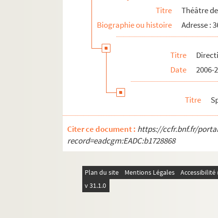
Titre
Théâtre de
Biographie ou histoire
Adresse : 
Titre
Direct
Date
2006-
Titre
S
Citer ce document :
https://ccfr.bnf.fr/por
record=eadcgm:EADC:b1728868
Plan du site
Mentions Légales
Accessibilit
v 31.1.0