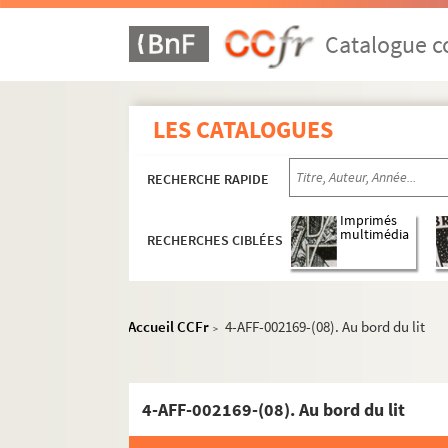
Eglise Saint-Philippe du Roule
Catalogue co
Espace Beaujon
Espace Pierre Cardin
Lido de Paris
LES CATALOGUES
Le Milliardaire
RECHERCHE RAPIDE
Musée du Petit Palais
Salle Gaveau
Imprimés
multimédia
RECHERCHES CIBLÉES
Salle Pleyel
Salons Hoche
Studio des Champs-Elysées
Accueil CCFr
4-AFF-002169-(08). Au bord du lit
>
Studio Vendôme
Théâtre Albert Premier
Théâtre des Ambassadeurs
4-AFF-002169-(08). Au bord du lit
Théâtre des Ambassadeurs-Henri Bernste