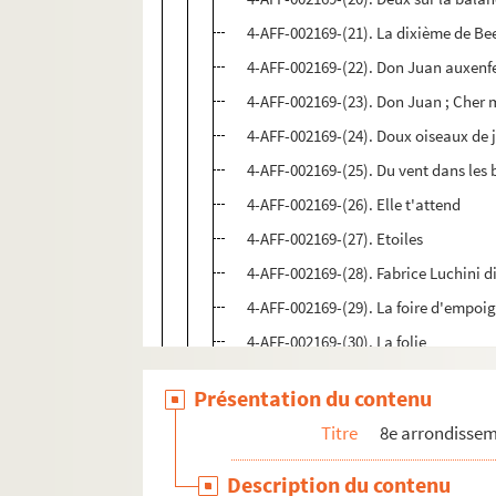
4-AFF-002169-(21). La dixième de B
4-AFF-002169-(22). Don Juan auxenf
4-AFF-002169-(23). Don Juan ; Cher
4-AFF-002169-(24). Doux oiseaux de 
4-AFF-002169-(25). Du vent dans les
4-AFF-002169-(26). Elle t'attend
4-AFF-002169-(27). Etoiles
4-AFF-002169-(28). Fabrice Luchini d
4-AFF-002169-(29). La foire d'empoi
4-AFF-002169-(30). La folie
4-AFF-002169-(31). Galapagos
Présentation du contenu
4-AFF-002169-(32). Hélène ou la joie 
Titre
8e arrondisse
4-AFF-002169-(33). Huit femmes
4-AFF-002169-(34). Je me souviens
Description du contenu