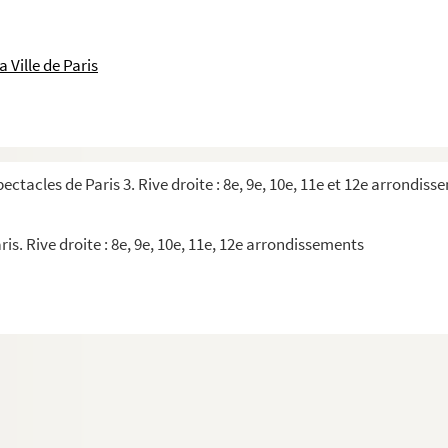
nd c'est mouillé
 Ville de Paris
-moi écouter ; etc.
pectacles de Paris 3. Rive droite : 8e, 9e, 10e, 11e et 12e arrondis
ménage
ris. Rive droite : 8e, 9e, 10e, 11e, 12e arrondissements
dans le Vieux-Port
ternel