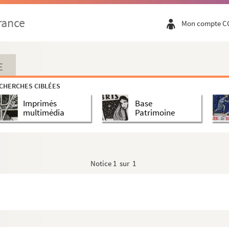
rance
Mon compte C
E
CHERCHES CIBLÉES
che
Imprimés
Base
multimédia
Patrimoine
Coran
Arc
Notice
1 sur 1