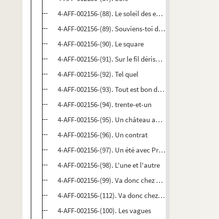
4-AFF-002156-(88). Le soleil des eaux
4-AFF-002156-(89). Souviens-toi de m'oublier
4-AFF-002156-(90). Le square
4-AFF-002156-(91). Sur le fil dérisoire
4-AFF-002156-(92). Tel quel
4-AFF-002156-(93). Tout est bon dans le poulet
4-AFF-002156-(94). trente-et-un
4-AFF-002156-(95). Un château au Portugal
4-AFF-002156-(96). Un contrat
4-AFF-002156-(97). Un été avec Prévert
4-AFF-002156-(98). L'une et l'autre
4-AFF-002156-(99). Va donc chez Törpe
4-AFF-002156-(112). Va donc chez Törpe ; La chemise 
4-AFF-002156-(100). Les vagues