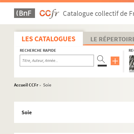
4-AFF-002156-(62). La maison d'os
Catalogue collectif de F
4-AFF-002156-(63). Maman, j'ai peur
4-AFF-002156-(64). Mariana Pineda
4-AFF-002156-(65). La métamorphose
LES CATALOGUES
LE RÉPERTOIR
4-AFF-002156-(66). Le micropéra
RECHERCHE RAPIDE
RE
4-AFF-002156-(67). Les mirabelles. Blanchisserie blan
4-AFF-002156-(68). Moïse, Dalida et moi
4-AFF-002156-(69). Monsieur Ibrahim et les fleurs du 
4-AFF-002156-(70). Mystère de la charité de Jeanne d'
Accueil CCFr
Soie
>
4-AFF-002156-(71). Na
4-AFF-002156-(72). Naïves hirondelles
4-AFF-002156-(73). Noces de sable
Soie
4-AFF-002156-(74). Noces de sang
4-AFF-002156-(75). Oblomov