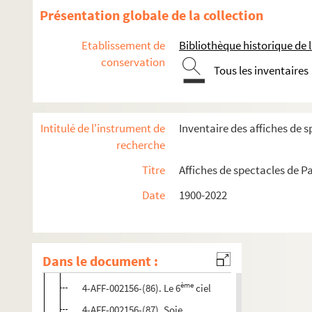
4-AFF-002156-(76). Oncle Vania
Présentation globale de la collection
4-AFF-002156-(107). Les orties ça s'arrache mieux qua
Etablissement de
Bibliothèque historique de la
4-AFF-002156-(106). Le pain sec
conservation
Tous les inventaires
4-AFF-002156-(77). Parfum de Jeannette
4-AFF-002156-(78). Parle-moi comme la pluie et laisse
4-AFF-002156-(26). Pièces à lire sous la douche
Intitulé de l'instrument de
Inventaire des affiches de s
4-AFF-002156-(79). Le plaisir de rompre ; le pain de 
recherche
4-AFF-002156-(80). Le pool en eau
Titre
Affiches de spectacles de Pa
4-AFF-002156-(81). Le porteur d'histoire
Date
1900-2022
4-AFF-002156-(82). Pourquoi j'ai jeté ma grand-mère 
4-AFF-002156-(83). Premier avertissement ; Amour ma
4-AFF-002156-(84). La promenade du dimanche
Dans le document :
4-AFF-002156-(85). Le quadrillé
ème
4-AFF-002156-(86). Le 6
ciel
4-AFF-002156-(87). Soie