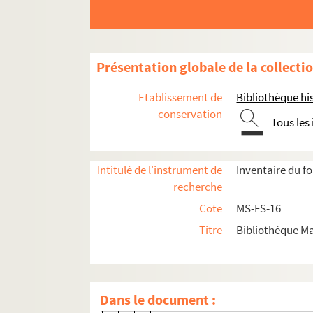
4-MS-FS-16-0044. Bonnemère, E
4-MS-FS-16-0045. Borel, Mademo
4-MS-FS-16-0046. Bosc, Ernest
Présentation globale de la collecti
8-MS-FS-16-0021. Bouchelier, Ge
4-MS-FS-16-0048. Boucher, Lucie
Etablissement de
Bibliothèque his
4-MS-FS-16-0047. Boucher, Monsi
conservation
Tous les
4-MS-FS-16-0050. Bouglé, Marie
4-MS-FS-16-0051. Boulud, Mad
Intitulé de l'instrument de
Inventaire du f
4-MS-FS-16-0052. Bourbonnais,
recherche
4-MS-FS-16-0053. Bourdin, Mad
Cote
MS-FS-16
4-MS-FS-16-0054. Bourgeois, Lé
Titre
Bibliothèque Ma
4-MS-FS-16-0055. Bourget, Paul
4-MS-FS-16-0056. Bourgoing-La
8-MS-FS-16-0022. Boutrolle, M
Dans le document :
8-MS-FS-16-0023. Boutroux, Emi