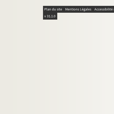
Correspondants non identifiés
Plan du site
Mentions Légales
Accessibilit
8-MS-FS-16-1245. Récépissés postaux
v 31.1.0
Lettres à Céline Renooz
8-MS-FS-16-1258. Liste comptable de lett
Angel Muro
Lettres adressées à Alice Muro
Irène Muro
Manuel Muro
Marie Muro
Lettre d'Ernest Renoz
Lettres de Léon Renoz
Documentation
Papiers personnels
À propos de Céline Renooz