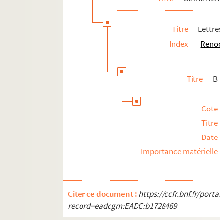
K
Titre
Lettre
L
Index
Renoo
M
N
O
Titre
B
P
R
Cote
S
Titre
T
Date
Importance matérielle
U
V
W
Citer ce document :
https://ccfr.bnf.fr/por
Y-Z
record=eadcgm:EADC:b1728469
Correspondants non identifiés dé