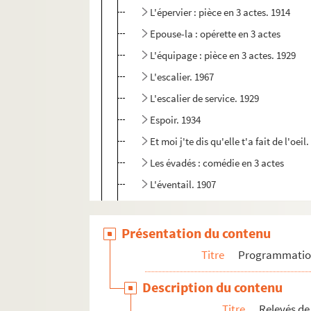
L'épervier : pièce en 3 actes. 1914
Epouse-la : opérette en 3 actes
L'équipage : pièce en 3 actes. 1929
L'escalier. 1967
L'escalier de service. 1929
Espoir. 1934
Et moi j'te dis qu'elle t'a fait de l'oeil
Les évadés : comédie en 3 actes
L'éventail. 1907
Face à face. 1998
La façon de se donner. 1925
Présentation du contenu
Le faiseur : adaptation en 3 actes. 19
Titre
Programmati
Faites-ça pour moi... ! : opérette en 3 
Description du contenu
Fanny et ses gens. 1927
Titre
Relevés de