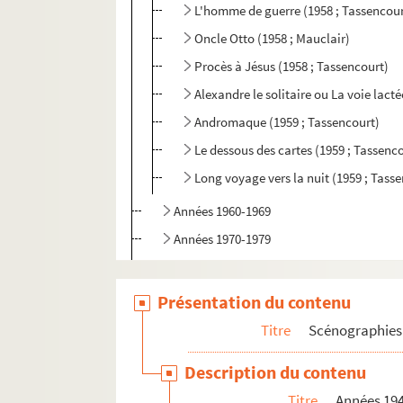
L'homme de guerre (1958 ; Tassencour
Oncle Otto (1958 ; Mauclair)
Procès à Jésus (1958 ; Tassencourt)
Alexandre le solitaire ou La voie lact
Andromaque (1959 ; Tassencourt)
Le dessous des cartes (1959 ; Tassenc
Long voyage vers la nuit (1959 ; Tass
Années 1960-1969
Années 1970-1979
Années 1980-1989
Années 1990-1998
Présentation du contenu
Productions non identifiées
Titre
Scénographies 
Scénographies d'expositions
Description du contenu
Architecture
Titre
Années 19