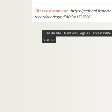
Citer ce document :
https://ccfr.bnf.fr/por
record=eadcgm:EADC:b1727996
Plan du site
Mentions Légales
Accessibilit
v 31.1.0