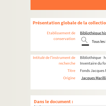
Le chevalier à la rose (1952)
La grande kermesse (1953 ; Dupuy)
Les rendez-vous bourgeois ; Une édu
Présentation globale de la collecti
La vie que je t'ai donnée (1954 ; Régy)
Etablissement de
Bibliothèque his
L'Atlantide (1954 ; Beckmans)
conservation
Tous les
Le héros et le soldat (1954 ; Dupuy)
Le portrait de Don Philippe (1954 ; Le
Intitulé de l'instrument de
Bibliothèque h
Rose et Colas (1954 ; Beckmans)
recherche
Inventaire du fo
Penthésilée (1955 ; Régy)
Titre
Fonds Jacques M
L'éventail de Lady Windermere (1955 
Origine
Jacques Marilli
Le prince d'Egypte (1955 ; Tassencour
Le quai Conti (1955 ; Dupuy)
Don Juan (1956 ; Beckmans)
Dans le document :
La belle dame sans merci (1956 ; Tassen