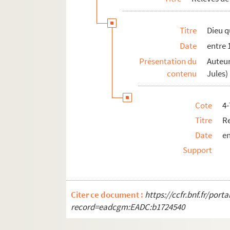
Entr'acte en tournée : pièce en 1 acte
Titre
Dieu q
L'épervier : pièce en 3 actes. 1914
Date
entre 
Epouse-la : opérette en 3 actes
Présentation du
Auteu
L'équipage : pièce en 3 actes. 1929
contenu
Jules)
L'escalier. 1967
L'escalier de service. 1929
Cote
4
Espoir. 1934
Titre
Re
Et moi j'te dis qu'elle t'a fait de l'oeil
Date
en
Les évadés : comédie en 3 actes
Support
L'éventail. 1907
Face à face. 1998
La façon de se donner. 1925
Citer ce document :
https://ccfr.bnf.fr/por
Le faiseur : adaptation en 3 actes. 19
record=eadcgm:EADC:b1724540
Faites-ça pour moi... ! : opérette en 3 