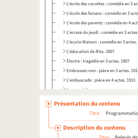
L'école des cocottes : comédie en 3 ac
L'école des faisans : comédie en 3 act
L'école des parents : comédie en 4 act
L'écrasé du jeudi : comédie en 3 actes
L'écurie Watson : comédie en 3 actes.
L'éducation de Rita. 2007
Electre : tragédie en 3 actes. 1907
Embrassez-moi : pièce en 3 actes. 192
L'embuscade : pièce en 4 actes. 1913
Les empêcheurs
L'enfant : pièce en 4 actes. 1937
Présentation du contenu
L'enfant Jésus : mystère en 5 tableau
Titre
Programmati
L'enfant du miracle : comédie-bouffe 
Description du contenu
Enfin seuls : comédie en 3 actes
Titre
Relevés de
L'enjoleuse : comédie en 3 actes. 1912