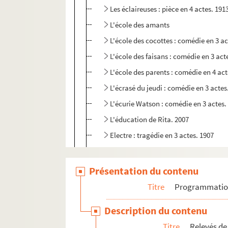
Les éclaireuses : pièce en 4 actes. 191
L'école des amants
L'école des cocottes : comédie en 3 ac
L'école des faisans : comédie en 3 act
L'école des parents : comédie en 4 act
L'écrasé du jeudi : comédie en 3 actes
L'écurie Watson : comédie en 3 actes.
L'éducation de Rita. 2007
Electre : tragédie en 3 actes. 1907
Embrassez-moi : pièce en 3 actes. 192
L'embuscade : pièce en 4 actes. 1913
Présentation du contenu
Les empêcheurs
Titre
Programmati
L'enfant : pièce en 4 actes. 1937
Description du contenu
L'enfant Jésus : mystère en 5 tableau
Titre
Relevés de