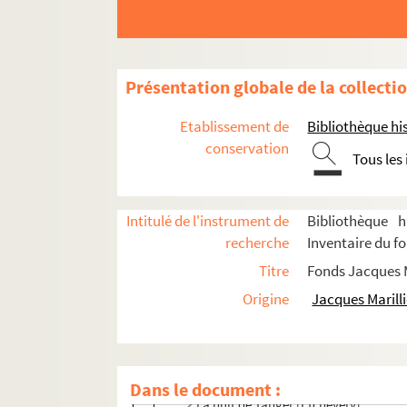
L'archipel Lenoir
Le barbier de Séville (Cochet)
Le carrosse du Saint-Sacrement
Présentation globale de la collecti
D'amour et de théâtre
Bérénice
Etablissement de
Bibliothèque his
conservation
Chat en poche
Tous les
Cheverny (son et lumière)
La dernière bobine
Intitulé de l'instrument de
Bibliothèque h
Georges Dandin
recherche
Inventaire du fo
Il ne faut jurer de rien
Titre
Fonds Jacques M
Knock (projet)
Origine
Jacques Marilli
Lacenaire
Liliom
Les misérables
Dans le document :
La nuit de Tanger (Etchevery)