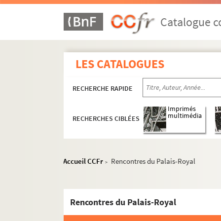
Catalogue co
LES CATALOGUES
Biographie
RECHERCHE RAPIDE
Scénographies pour le théâtre et l'opéra
Imprimés
Années 1947-1959
multimédia
RECHERCHES CIBLÉES
Années 1960-1969
Années 1970-1979
Accueil CCFr
Rencontres du Palais-Royal
Années 1980-1989
>
Années 1990-1998
Productions non identifiées
Rencontres du Palais-Royal
Les amants turcs