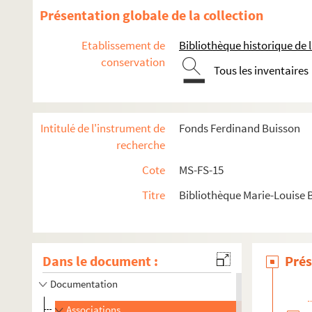
Présentation globale de la collection
Etablissement de
Bibliothèque historique de la
conservation
Tous les inventaires
Intitulé de l'instrument de
Fonds Ferdinand Buisson
recherche
Cote
MS-FS-15
Titre
Bibliothèque Marie-Louise 
Mouvement du "féminisme modéré" (1898)
Enquête sur le droit de vote des femmes dans le monde
Dans le document :
Prés
Projet de loi sur le vote des femmes
Documentation
Associations