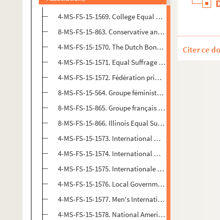
4-MS-FS-15-1569. College Equal Suffrage League of No
8-MS-FS-15-863. Conservative and Unionist Women's 
4-MS-FS-15-1570. The Dutch Bond of Women Suffrage
Citer ce d
4-MS-FS-15-1571. Equal Suffrage Headquarters (Etats
4-MS-FS-15-1572. Fédération primaire d'études et d'a
8-MS-FS-15-564. Groupe féministe universitaire (Fran
8-MS-FS-15-865. Groupe français d'études féministes 
8-MS-FS-15-866. Illinois Equal Suffrage Association (
4-MS-FS-15-1573. International Woman Suffrage Alli
4-MS-FS-15-1574. International Women's Franchise C
4-MS-FS-15-1575. Internationale Vereinigung für Mut
4-MS-FS-15-1576. Local Government Advancement C
4-MS-FS-15-1577. Men's International Alliance for W
4-MS-FS-15-1578. National American Woman Suffrage 