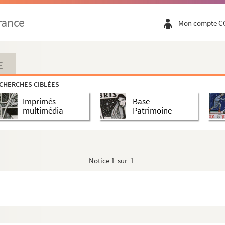
rance
Mon compte C
E
CHERCHES CIBLÉES
Imprimés
Base
multimédia
Patrimoine
Notice
1 sur 1