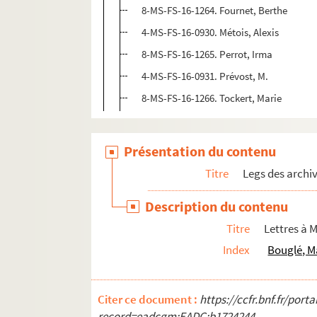
8-MS-FS-16-1264. Fournet, Berthe
4-MS-FS-16-0930. Métois, Alexis
8-MS-FS-16-1265. Perrot, Irma
4-MS-FS-16-0931. Prévost, M.
8-MS-FS-16-1266. Tockert, Marie
Présentation du contenu
Titre
Legs des archi
Description du contenu
Titre
Lettres à 
Index
Bouglé, M
Citer ce document :
https://ccfr.bnf.fr/por
record=eadcgm:EADC:b1724244