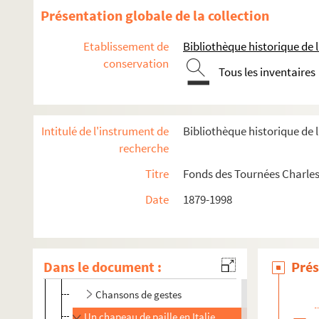
Ça... ! : comédie en 3 actes. 1924
Présentation globale de la collection
Cabotins : comédie en 4 actes. 1894
Etablissement de
Bibliothèque historique de la
Cabrioles : pièce en 4 actes. 1932
conservation
Tous les inventaires
La cage aux folles. 1973
La cagnotte : comédie-vaudeville en 4 actes. 1864
La camomille : comédie en 1 acte.
Intitulé de l'instrument de
Bibliothèque historique de l
La captive : pièce en 3 actes. 1920
recherche
La carotte : pièce en 3 actes. 1902
Titre
Fonds des Tournées Charles
Carrousel : pièce en 3 actes
Date
1879-1998
Cent kilos de café
115 rue Pigalle : comédie en 3 actes. 1882
Cette vieille canaille : pièce inédite en 3 actes. 1930
Dans le document :
Prés
Chaine anglaise : comédie en 3 actes. 1906
Chansons de gestes
Un chapeau de paille en Italie : comédie en 5 actes. 1