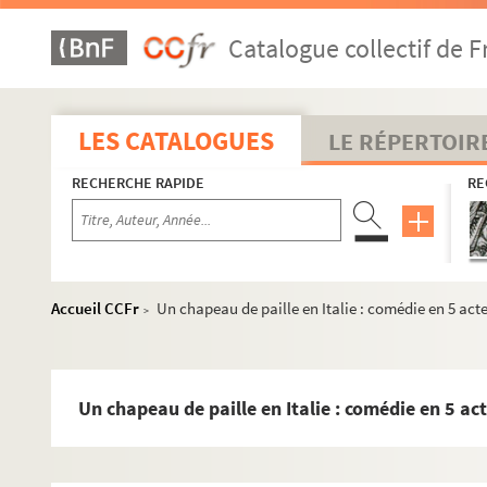
Le bossu : drame en 5 actes. 1862
Catalogue collectif de F
Botru chez les civils : pièce en 3 actes. 1913
Boubouroche. 1893
Les bouffons : pièce en 4 actes. 1907
LES CATALOGUES
LE RÉPERTOIR
Boudu sauvé des eaux : comédie en 4 actes. 1919
RECHERCHE RAPIDE
RE
Le bourgeois gentilhomme : comédie-ballet en 5 ac
Bourrachon : comédie en 3 actes. 1931
Le boute-en-train : comédie en 3 actes. 1908
Le bouton de culotte : comédie-vaudeville en 1 act
Accueil CCFr
Un chapeau de paille en Italie : comédie en 5 acte
>
La branche morte. 1920
La brebis : comédie en 2 actes. 1896
La bride sur le cou : comédie musicale en 3 actes. 
Un chapeau de paille en Italie : comédie en 5 ac
La brouille : comédie en 3 actes. 1930
Brouillés depuis Wagram : comédie-vaudeville en 1