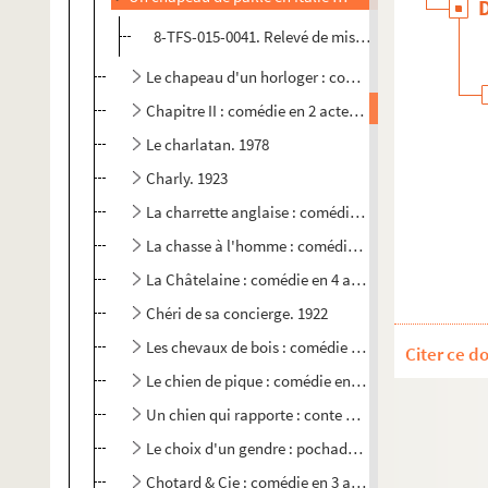
8-TFS-015-0041. Relevé de mise en scène
Le chapeau d'un horloger : comédie en 1 acte. 1854
Chapitre II : comédie en 2 actes. 1985
Le charlatan. 1978
Charly. 1923
La charrette anglaise : comédie en 3 actes. 1916
La chasse à l'homme : comédie en 3 actes. 1919
La Châtelaine : comédie en 4 actes. 1902
Chéri de sa concierge. 1922
Les chevaux de bois : comédie en 3 actes. 1922
Citer ce d
Le chien de pique : comédie en 3 actes. 1949
Un chien qui rapporte : conte de fées moderne en 3
Le choix d'un gendre : pochade en 1 acte. 1869
Chotard & Cie : comédie en 3 actes. 1928