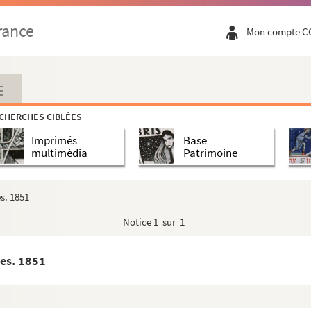
rance
Mon compte C
E
CHERCHES CIBLÉES
tes. 1670
Imprimés
Base
multimédia
Patrimoine
e. 1906
s. 1851
Notice
1 sur 1
1947
tes. 1851
 acte. 1861