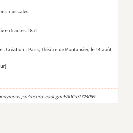
ions musicales
ie en 5 actes. 1851
l. Création : Paris, Théâtre de Montansier, le 14 août
ur]
ct_anonymous.jsp?record=eadcgm:EADC:b1724069