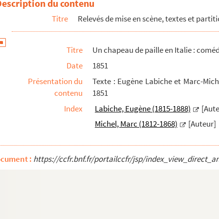
Description du contenu
Titre
Relevés de mise en scène, textes et partit
Titre
Un chapeau de paille en Italie : coméd
Date
1851
Présentation du
Texte : Eugène Labiche et Marc-Miche
contenu
1851
Index
Labiche, Eugène (1815-1888)
[Aute
Michel, Marc (1812-1868)
[Auteur]
ocument :
https://ccfr.bnf.fr/portailccfr/jsp/index_view_dire
 actes. 1924