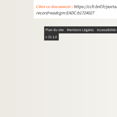
Electre : tragédie en 3 actes. 1907
Citer ce document :
https://ccfr.bnf.fr/por
Embrassez-moi : pièce en 3 actes. 192
record=eadcgm:EADC:b1724027
L'embuscade : pièce en 4 actes. 1913
Les empêcheurs
Plan du site
Mentions Légales
Accessibilit
L'enfant : pièce en 4 actes. 1937
v 31.1.0
L'enfant Jésus : mystère en 5 tableau
L'enfant du miracle : comédie-bouffe 
Enfin seuls : comédie en 3 actes
L'enjoleuse : comédie en 3 actes. 1912
Entr'acte en tournée : pièce en 1 acte
L'épervier : pièce en 3 actes. 1914
Epouse-la : opérette en 3 actes
L'équipage : pièce en 3 actes. 1929
L'escalier. 1967