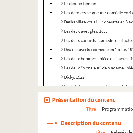
Le dernier témoin
Les derniers seigneurs : comédie en 4 
Déshabillez-vous !... : opérette en 3 a
Les deux aveugles. 1855
Les deux canards : comédie en 3 actes
Deux couverts : comédie en 1 acte. 19
Les deux hommes : pièce en 4 actes. 
Les deux "Monsieur" de Madame : pièc
Dicky. 1922
Le dictateur : pièce en 4 actes. 1926
Dieu que les hommes sont bêtes ! : co
Présentation du contenu
Dis que c'est toi ! 1922
Titre
Programmati
Le dissident. 1994
Description du contenu
Le divan noir : comédie en 3 actes. 19
Titre
Relevés de
Dix-neuf ans : opérette en 3 actes. 19