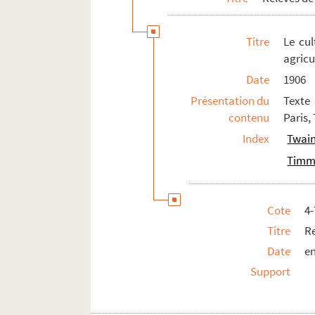
Dora : comédie en 5 actes. 1877
Titre
Le cu
Dormez, je le veux ! : vaudeville en 1 
agricu
Douze hommes en colère. 1958
Date
1906
La duchesse de Montélimar. 1893
Présentation du
Texte 
Le duel : pièce en 3 actes. 1905
contenu
Paris,
Durand & Durand : comédie-vaudeville
Index
Twain
Les éclaireuses : pièce en 4 actes. 191
Timmo
L'école des amants
L'école des cocottes : comédie en 3 ac
Cote
4
L'école des faisans : comédie en 3 act
Titre
Re
L'école des parents : comédie en 4 act
Date
en
L'écrasé du jeudi : comédie en 3 actes
Support
L'écurie Watson : comédie en 3 actes.
L'éducation de Rita. 2007