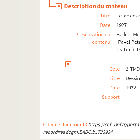
Description du contenu
Titre
Le lac des
Date
1927
Présentation du
Ballet. M
contenu
Pavel Pet
teatras), 
Cote
2-TMD
Titre
Dessin
Date
1932
Support
Citer ce document :
https://ccfr.bnf.fr/por
record=eadcgm:EADC:b1723934