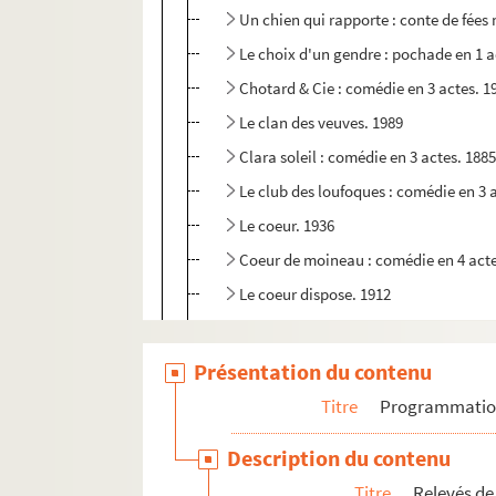
Un chien qui rapporte : conte de fées
Le choix d'un gendre : pochade en 1 a
Chotard & Cie : comédie en 3 actes. 1
Le clan des veuves. 1989
Clara soleil : comédie en 3 actes. 188
Le club des loufoques : comédie en 3 
Le coeur. 1936
Coeur de moineau : comédie en 4 acte
Le coeur dispose. 1912
Le coeur ébloui : pièce en 4 actes. 192
Coiffeur pour dames : comédie en 3 a
Présentation du contenu
Comédienne : comédie en 3 actes. 19
Titre
Programmati
Comme ils sont tous : comédie en 4 ac
Description du contenu
Comme les feuilles... : comédie en 4 a
Titre
Relevés de