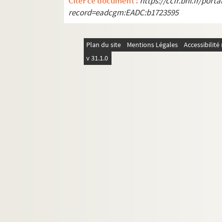
Citer ce document :
https://ccfr.bnf.fr/por
Le courrier de Lyon : drame en 5 actes
record=eadcgm:EADC:b1723595
La course à l'étoile : comédie en 4 act
Le credo foncier
Plan du site
Mentions Légales
Accessibilit
Le cri du coeur
v 31.1.0
Un crime : comédie dramatique en 3 a
La cruche. 1909
Le cultivateur de Chicago ou How I bec
D'accord : comédie en 3 actes
La dame du commissaire : comédie en
Ces dames aux chapeaux verts : pièce 
Le danseur inconnu : comédie en 3 ac
La danseuse éperdue. 1920
La déclaration : pièce en 1 acte. 1903
Décor moderne