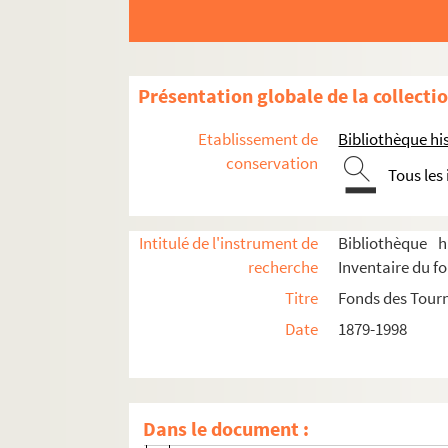
Bourrachon : comédie en 3 actes. 193
Le boute-en-train : comédie en 3 acte
Le bouton de culotte : comédie-vaudev
Présentation globale de la collecti
La branche morte. 1920
Etablissement de
Bibliothèque his
La brebis : comédie en 2 actes. 1896
conservation
Tous les
La bride sur le cou : comédie musicale
La brouille : comédie en 3 actes. 1930
Intitulé de l'instrument de
Bibliothèque h
Brouillés depuis Wagram : comédie-va
recherche
Inventaire du f
Ça... ! : comédie en 3 actes. 1924
Titre
Fonds des Tour
Cabotins : comédie en 4 actes. 1894
Date
1879-1998
Cabrioles : pièce en 4 actes. 1932
La cage aux folles. 1973
La cagnotte : comédie-vaudeville en 4
Dans le document :
La camomille : comédie en 1 acte.