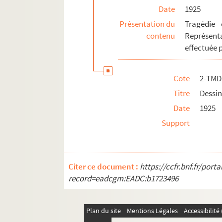
Date
1925
Présentation du
Tragédie
contenu
Représenta
effectuée 
Cote
2-TMD
Titre
Dessin
Date
1925
Support
Citer ce document :
https://ccfr.bnf.fr/por
record=eadcgm:EADC:b1723496
Plan du site
Mentions Légales
Accessibilit