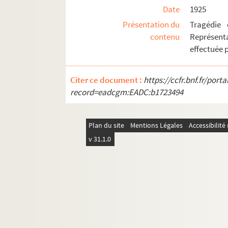
Date
1925
Présentation du
Tragédie
contenu
Représenta
effectuée 
Citer ce document :
https://ccfr.bnf.fr/por
record=eadcgm:EADC:b1723494
Plan du site
Mentions Légales
Accessibilit
v 31.1.0