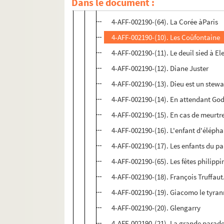
Dans le document :
4-AFF-002190-(63). Concert Elliott C
4-AFF-002190-(64). La Corée àParis
4-AFF-002190-(10). Les Coûfontaine
4-AFF-002190-(11). Le deuil sied à El
4-AFF-002190-(12). Diane Juster
4-AFF-002190-(13). Dieu est un ste
4-AFF-002190-(14). En attendant Go
4-AFF-002190-(15). En cas de meurtr
4-AFF-002190-(16). L'enfant d'éléph
4-AFF-002190-(17). Les enfants du pa
4-AFF-002190-(65). Les fêtes philippi
4-AFF-002190-(18). François Truffau
4-AFF-002190-(19). Giacomo le tyra
4-AFF-002190-(20). Glengarry
4-AFF-002190-(21). La grande parad