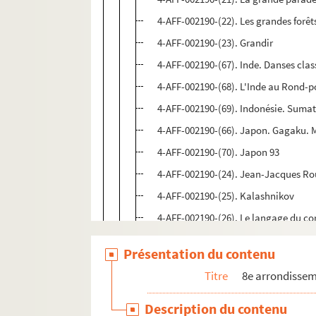
4-AFF-002190-(22). Les grandes forêt
4-AFF-002190-(23). Grandir
4-AFF-002190-(67). Inde. Danses cla
4-AFF-002190-(68). L'Inde au Rond-po
4-AFF-002190-(69). Indonésie. Sumatr
4-AFF-002190-(66). Japon. Gagaku. 
4-AFF-002190-(70). Japon 93
4-AFF-002190-(24). Jean-Jacques R
4-AFF-002190-(25). Kalashnikov
4-AFF-002190-(26). Le langage du co
4-AFF-002190-(27). Lettres d'une mère
Présentation du contenu
4-AFF-002190-(28). Le lumbago chez
Titre
8e arrondisse
4-AFF-002190-(29). La lune se couch
4-AFF-002190-(30). La maison du pe
Description du contenu