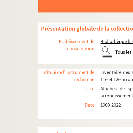
Théâtre Michel
Théâtre Monceau
Théâtre du Rond-Point
Présentation globale de la collecti
Spectacles
Etablissement de
Bibliothèque his
4-AFF-002190-(01). Adieu
conservation
Tous les
4-AFF-002190-(72). American Buffal
4-AFF-002190-(02). Les amours de Jac
Intitulé de l'instrument de
Inventaire des a
4-AFF-002190-(03). Amphitryon
recherche
11e et 12e arro
4-AFF-002190-(04). Asile poétique
Titre
Affiches de sp
4-AFF-002190-(05). Célébration
arrondissemen
4-AFF-002190-(06). Charles Dumont
Date
1900-2022
4-AFF-002190-(07). Le chemin solitai
4-AFF-002190-(08). Le Cid
4-AFF-002190-(09). Concert du cente