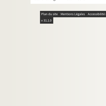
La charrette anglaise : comédie en 3 
La chasse à l'homme : comédie en 3 a
Plan du site
Mentions Légales
Accessibilit
La Châtelaine : comédie en 4 actes. 1
v 31.1.0
Chéri de sa concierge. 1922
Les chevaux de bois : comédie en 3 ac
Le chien de pique : comédie en 3 acte
Un chien qui rapporte : conte de fées
Le choix d'un gendre : pochade en 1 a
Chotard & Cie : comédie en 3 actes. 1
Le clan des veuves. 1989
Clara soleil : comédie en 3 actes. 188
Le club des loufoques : comédie en 3 
Le coeur. 1936
Coeur de moineau : comédie en 4 acte