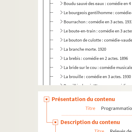
Boudu sauvé des eaux : comédie en 4 
Le bourgeois gentilhomme : comédie-b
Bourrachon : comédie en 3 actes. 193
Le boute-en-train : comédie en 3 acte
Le bouton de culotte : comédie-vaudev
La branche morte. 1920
La brebis : comédie en 2 actes. 1896
La bride sur le cou : comédie musicale
La brouille : comédie en 3 actes. 1930
Brouillés depuis Wagram : comédie-va
Ça... ! : comédie en 3 actes. 1924
Présentation du contenu
Cabotins : comédie en 4 actes. 1894
Titre
Programmati
Cabrioles : pièce en 4 actes. 1932
Description du contenu
La cage aux folles. 1973
Titre
Relevés de
La cagnotte : comédie-vaudeville en 4