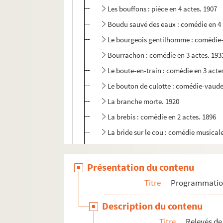
Les bouffons : pièce en 4 actes. 1907
Boudu sauvé des eaux : comédie en 4 
Le bourgeois gentilhomme : comédie-b
Bourrachon : comédie en 3 actes. 193
Le boute-en-train : comédie en 3 acte
Le bouton de culotte : comédie-vaudev
La branche morte. 1920
La brebis : comédie en 2 actes. 1896
La bride sur le cou : comédie musicale
La brouille : comédie en 3 actes. 1930
Brouillés depuis Wagram : comédie-va
Présentation du contenu
Ça... ! : comédie en 3 actes. 1924
Titre
Programmati
Cabotins : comédie en 4 actes. 1894
Description du contenu
Cabrioles : pièce en 4 actes. 1932
Titre
Relevés de