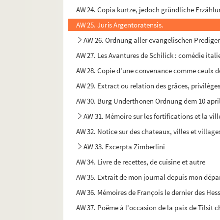
AW 24. Copia kurtze, jedoch gründliche Erzählun
AW 25. Juris Argentoratensis.
AW 26. Ordnung aller evangelischen Prediger,
AW 27. Les Avantures de Schilick : comédie itali
AW 28. Copie d'une convenance comme ceulx de H
AW 29. Extract ou relation des grâces, privilèges
AW 30. Burg Underthonen Ordnung dem 10 aprill
AW 31. Mémoire sur les fortifications et la vil
AW 32. Notice sur des chateaux, villes et village
AW 33. Excerpta Zimberlini
AW 34. Livre de recettes, de cuisine et autre
AW 35. Extrait de mon journal depuis mon départ
AW 36. Mémoires de François le dernier des Hes
AW 37. Poëme à l'occasion de la paix de Tilsit ch