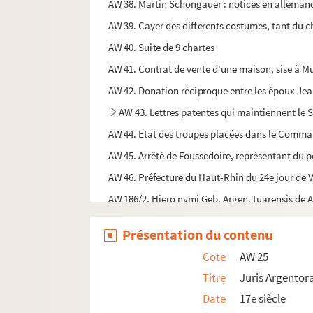
AW 38. Martin Schongauer : notices en allemand s
AW 39. Cayer des differents costumes, tant du cha
AW 40. Suite de 9 chartes
AW 41. Contrat de vente d'une maison, sise à Mu
AW 42. Donation réciproque entre les époux Je
AW 43. Lettres patentes qui maintiennent le S
AW 44. Etat des troupes placées dans le Comman
AW 45. Arrêté de Foussedoire, représentant du p
AW 46. Préfecture du Haut-Rhin du 24e jour de Ve
AW 186/2. Hiero nymi Geb. Argen. tuarensis de
AW 186/3. Gravissimæ sacrilegii, ac contemptæ
Présentation du contenu
AW 190/2. Liste des chateaux du Sundgau et de 
Cote
AW 25
AW 190/3. Strictura et emendationes ad topograp
Titre
Juris Argentora
AW 190/4. Das obere Elsaß
Date
17e siècle
AW 302/2. J. D. Schoepflin, antiquitates aleman