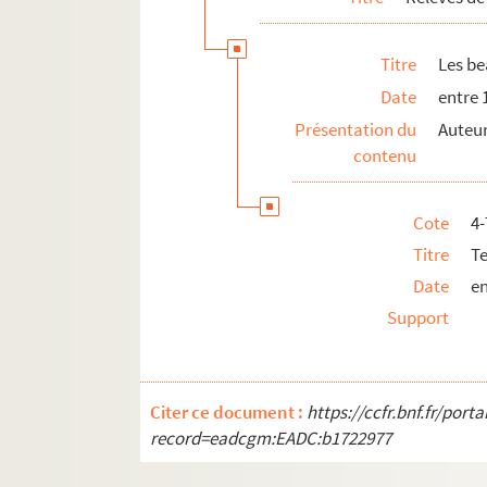
Bourrachon : comédie en 3 actes. 193
Titre
Les b
Le boute-en-train : comédie en 3 acte
Date
entre 
Le bouton de culotte : comédie-vaudev
Présentation du
Auteur
La branche morte. 1920
contenu
La brebis : comédie en 2 actes. 1896
La bride sur le cou : comédie musicale
Cote
4
La brouille : comédie en 3 actes. 1930
Titre
T
Brouillés depuis Wagram : comédie-va
Date
en
Ça... ! : comédie en 3 actes. 1924
Support
Cabotins : comédie en 4 actes. 1894
Cabrioles : pièce en 4 actes. 1932
La cage aux folles. 1973
Citer ce document :
https://ccfr.bnf.fr/por
La cagnotte : comédie-vaudeville en 4
record=eadcgm:EADC:b1722977
La camomille : comédie en 1 acte.