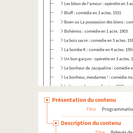
Les bleus de l'amour : opérette en 3 a
Bluff : comédie en 3 actes. 1931
Boën ou La possession des biens : com
Bohémos : comédie en 1 acte. 1903
Le bois sacré : comédie en 3 actes. 19
La bombe K : comédie en 4 actes. 195
Un bon garçon : opérette en 3 actes. 
Le bonheur de Jacqueline : comédie e
Le bonheur, mesdames ! : comédie mus
Le bossu : drame en 5 actes. 1862
Botru chez les civils : pièce en 3 actes
Présentation du contenu
Boubouroche. 1893
Titre
Programmati
Les bouffons : pièce en 4 actes. 1907
Description du contenu
Boudu sauvé des eaux : comédie en 4 
Titre
Relevés de
Le bourgeois gentilhomme : comédie-b