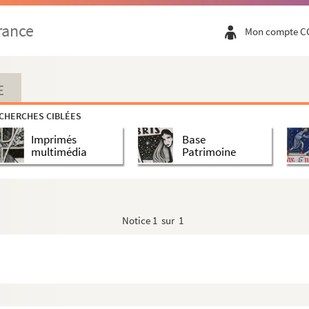
rance
Mon compte C
E
CHERCHES CIBLÉES
Imprimés
Base
932
multimédia
Patrimoine
890
Notice
1 sur 1