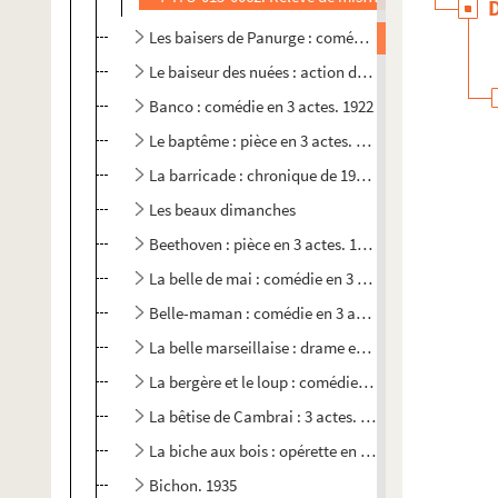
Les baisers de Panurge : comédie en 3 actes. 1925
Le baiseur des nuées : action dramatique
Banco : comédie en 3 actes. 1922
Le baptême : pièce en 3 actes. 1907
La barricade : chronique de 1910. 1910
Les beaux dimanches
Beethoven : pièce en 3 actes. 1909
La belle de mai : comédie en 3 actes. 1951
Belle-maman : comédie en 3 actes. 1889
La belle marseillaise : drame en 4 actes. 1905
La bergère et le loup : comédie en 3 actes
La bêtise de Cambrai : 3 actes. 1953
La biche aux bois : opérette en 2 actes.
Bichon. 1935