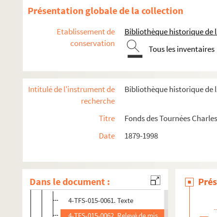
Au bout du fil : comédie en 1 acte. 1903
Présentation globale de la collection
Au 4ème top... : comédie en 3 actes.
Etablissement de
Bibliothèque historique de la
L'autoritaire : pièce en 3 actes. 1922
conservation
L'autre fils : comédie dramatique en 3 actes. 1922
Tous les inventaires
Aux jardins de Murcie. 1896
L'avalanche : pièce en 3 actes. 1947
Intitulé de l'instrument de
Bibliothèque historique de l
Les avariés : pièce en 3 actes. 1902
recherche
L'aventure : pièce en 2 actes. 1902
Titre
Fonds des Tournées Charles
L'aventurier : comédie en 4 actes. 1910
Date
1879-1998
L'avocat : pièce en 3 actes. 1922
Azaïs. 1925
L'azalée. 1980
Dans le document :
Prés
Bagatelle : comédie en 3 actes. 1912
4-TFS-015-0061. Texte
4-TFS-015-0062. Relevé de mise en scène