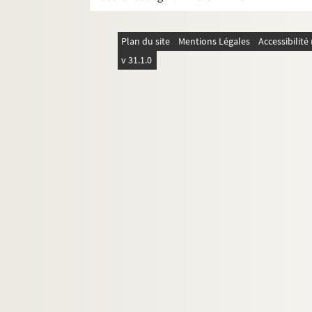
Le bouton de culotte : comédie-vaudev
La branche morte. 1920
Plan du site
Mentions Légales
Accessibilit
La brebis : comédie en 2 actes. 1896
v 31.1.0
La bride sur le cou : comédie musicale
La brouille : comédie en 3 actes. 1930
Brouillés depuis Wagram : comédie-va
Ça... ! : comédie en 3 actes. 1924
Cabotins : comédie en 4 actes. 1894
Cabrioles : pièce en 4 actes. 1932
La cage aux folles. 1973
La cagnotte : comédie-vaudeville en 4
La camomille : comédie en 1 acte.
La captive : pièce en 3 actes. 1920
La carotte : pièce en 3 actes. 1902