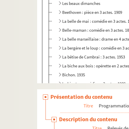
Les beaux dimanches
Beethoven : pièce en 3 actes. 1909
La belle de mai : comédie en 3 actes. 
Belle-maman : comédie en 3 actes. 1
La belle marseillaise : drame en 4 act
La bergère et le loup : comédie en 3 a
La bêtise de Cambrai : 3 actes. 1953
La biche aux bois : opérette en 2 actes
Bichon. 1935
La bigote : comédie en 2 actes. 1909
Biloxi blues. 1984
Présentation du contenu
Bizons les dames : pièce en 3 actes. 1
Titre
Programmati
Les bleus de l'amour : opérette en 3 a
Description du contenu
Bluff : comédie en 3 actes. 1931
Titre
Relevés de
Boën ou La possession des biens : com