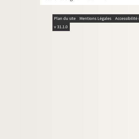
Un bon garçon : opérette en 3 actes. 
Le bonheur de Jacqueline : comédie e
Plan du site
Mentions Légales
Accessibilit
Le bonheur, mesdames ! : comédie mus
v 31.1.0
Le bossu : drame en 5 actes. 1862
Botru chez les civils : pièce en 3 actes
Boubouroche. 1893
Les bouffons : pièce en 4 actes. 1907
Boudu sauvé des eaux : comédie en 4 
Le bourgeois gentilhomme : comédie-b
Bourrachon : comédie en 3 actes. 193
Le boute-en-train : comédie en 3 acte
Le bouton de culotte : comédie-vaudev
La branche morte. 1920
La brebis : comédie en 2 actes. 1896