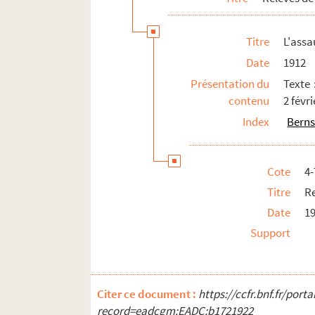
La belle marseillaise : drame en 4 act
Titre
L'assa
La bergère et le loup : comédie en 3 a
Date
1912
La bêtise de Cambrai : 3 actes. 1953
Présentation du
Texte 
La biche aux bois : opérette en 2 actes
contenu
2 févr
Bichon. 1935
Index
Berns
La bigote : comédie en 2 actes. 1909
Biloxi blues. 1984
Cote
4
Bizons les dames : pièce en 3 actes. 1
Titre
Re
Les bleus de l'amour : opérette en 3 a
Date
1
Bluff : comédie en 3 actes. 1931
Support
Boën ou La possession des biens : com
Bohémos : comédie en 1 acte. 1903
Le bois sacré : comédie en 3 actes. 19
Citer ce document :
https://ccfr.bnf.fr/por
La bombe K : comédie en 4 actes. 195
record=eadcgm:EADC:b1721922