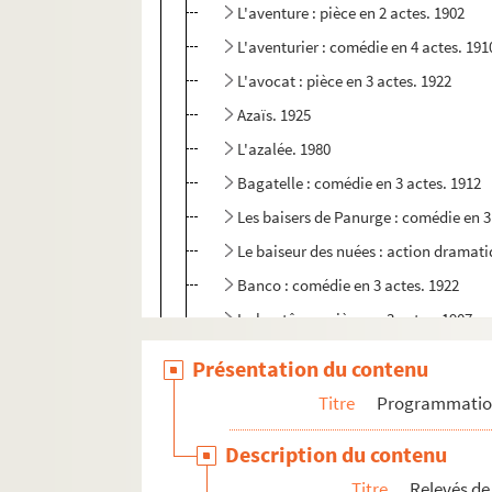
L'aventure : pièce en 2 actes. 1902
L'aventurier : comédie en 4 actes. 191
L'avocat : pièce en 3 actes. 1922
Azaïs. 1925
L'azalée. 1980
Bagatelle : comédie en 3 actes. 1912
Les baisers de Panurge : comédie en 3
Le baiseur des nuées : action dramat
Banco : comédie en 3 actes. 1922
Le baptême : pièce en 3 actes. 1907
La barricade : chronique de 1910. 191
Présentation du contenu
Les beaux dimanches
Titre
Programmati
Beethoven : pièce en 3 actes. 1909
Description du contenu
La belle de mai : comédie en 3 actes. 
Titre
Relevés de
Belle-maman : comédie en 3 actes. 1