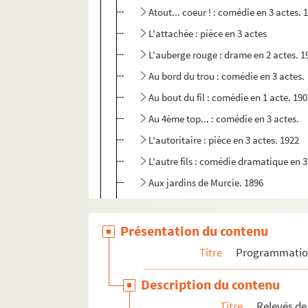
Atout... coeur ! : comédie en 3 actes. 
L'attachée : pièce en 3 actes
L'auberge rouge : drame en 2 actes. 1
Au bord du trou : comédie en 3 actes.
Au bout du fil : comédie en 1 acte. 19
Au 4ème top... : comédie en 3 actes.
L'autoritaire : pièce en 3 actes. 1922
L'autre fils : comédie dramatique en 3
Aux jardins de Murcie. 1896
L'avalanche : pièce en 3 actes. 1947
Les avariés : pièce en 3 actes. 1902
Présentation du contenu
L'aventure : pièce en 2 actes. 1902
Titre
Programmati
L'aventurier : comédie en 4 actes. 191
Description du contenu
L'avocat : pièce en 3 actes. 1922
Titre
Relevés de