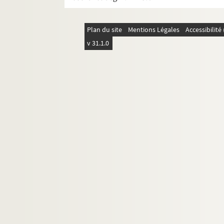
L'aventurier : comédie en 4 actes. 191
L'avocat : pièce en 3 actes. 1922
Plan du site
Mentions Légales
Accessibilit
Azaïs. 1925
v 31.1.0
L'azalée. 1980
Bagatelle : comédie en 3 actes. 1912
Les baisers de Panurge : comédie en 3
Le baiseur des nuées : action dramat
Banco : comédie en 3 actes. 1922
Le baptême : pièce en 3 actes. 1907
La barricade : chronique de 1910. 191
Les beaux dimanches
Beethoven : pièce en 3 actes. 1909
La belle de mai : comédie en 3 actes. 
Belle-maman : comédie en 3 actes. 1