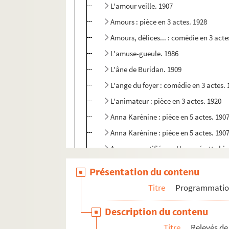
L'amour veille. 1907
Amours : pièce en 3 actes. 1928
Amours, délices... : comédie en 3 acte
L'amuse-gueule. 1986
L'âne de Buridan. 1909
L'ange du foyer : comédie en 3 actes.
L'animateur : pièce en 3 actes. 1920
Anna Karénine : pièce en 5 actes. 190
Anna Karénine : pièce en 5 actes. 190
Annonce rectifiée ou Une opérette bie
Après l'amour : pièce en 4 actes. 1924
Présentation du contenu
L'ardent artilleur. 1903
Titre
Programmati
L'arlésienne : pièce en 3 actes. 1872
Description du contenu
Arlette et ses papas ou Avril : comédie
Titre
Relevés de
L'art de tromper les femmes : comédie