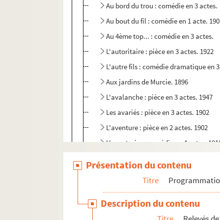
Au bord du trou : comédie en 3 actes.
Au bout du fil : comédie en 1 acte. 19
Au 4ème top... : comédie en 3 actes.
L'autoritaire : pièce en 3 actes. 1922
L'autre fils : comédie dramatique en 3
Aux jardins de Murcie. 1896
L'avalanche : pièce en 3 actes. 1947
Les avariés : pièce en 3 actes. 1902
L'aventure : pièce en 2 actes. 1902
L'aventurier : comédie en 4 actes. 191
L'avocat : pièce en 3 actes. 1922
Présentation du contenu
Azaïs. 1925
Titre
Programmati
L'azalée. 1980
Description du contenu
Bagatelle : comédie en 3 actes. 1912
Titre
Relevés de
Les baisers de Panurge : comédie en 3