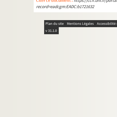
Citer ce document :
https://ccfr.bnf.fr/por
Biloxi blues. 1984
record=eadcgm:EADC:b1721632
Bizons les dames : pièce en 3 actes. 1
Les bleus de l'amour : opérette en 3 a
Plan du site
Mentions Légales
Accessibilit
Bluff : comédie en 3 actes. 1931
v 31.1.0
Boën ou La possession des biens : com
Bohémos : comédie en 1 acte. 1903
Le bois sacré : comédie en 3 actes. 19
La bombe K : comédie en 4 actes. 195
Un bon garçon : opérette en 3 actes. 
Le bonheur de Jacqueline : comédie e
Le bonheur, mesdames ! : comédie mus
Le bossu : drame en 5 actes. 1862
Botru chez les civils : pièce en 3 actes
Boubouroche. 1893