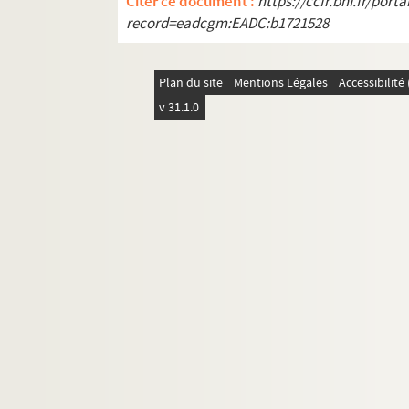
Citer ce document :
https://ccfr.bnf.fr/por
L'avalanche : pièce en 3 actes. 1947
record=eadcgm:EADC:b1721528
Les avariés : pièce en 3 actes. 1902
L'aventure : pièce en 2 actes. 1902
Plan du site
Mentions Légales
Accessibilit
L'aventurier : comédie en 4 actes. 191
v 31.1.0
L'avocat : pièce en 3 actes. 1922
Azaïs. 1925
L'azalée. 1980
Bagatelle : comédie en 3 actes. 1912
Les baisers de Panurge : comédie en 3
Le baiseur des nuées : action dramat
Banco : comédie en 3 actes. 1922
Le baptême : pièce en 3 actes. 1907
La barricade : chronique de 1910. 191
Les beaux dimanches