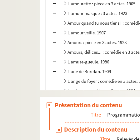
L'amourette : pièce en 3 actes. 1905
L'amour masqué : 3 actes. 1923
Amour quand tu nous tiens ! : comédie
L'amour veille. 1907
Amours : pièce en 3 actes. 1928
Amours, délices... : comédie en 3 acte
L'amuse-gueule. 1986
L'âne de Buridan. 1909
L'ange du foyer : comédie en 3 actes.
L'animateur : pièce en 3 actes. 1920
Anna Karénine : pièce en 5 actes. 190
Présentation du contenu
Anna Karénine : pièce en 5 actes. 190
Titre
Programmati
Annonce rectifiée ou Une opérette bie
Description du contenu
Après l'amour : pièce en 4 actes. 1924
Titre
Relevés de
L'ardent artilleur. 1903