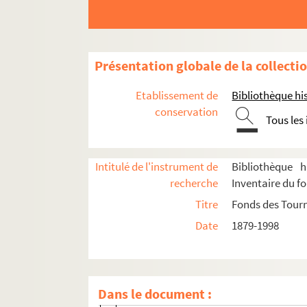
Administration
Présentation globale de la collecti
Programmation
Etablissement de
Bibliothèque his
Affiches
conservation
Tous les
Journal des tournées
Programmes
Relevés de mise en scène, textes et partitio
Intitulé de l'instrument de
Bibliothèque h
recherche
Inventaire du f
L'accident ou l'accident au bois de 
Titre
Fonds des Tour
L'adversaire : comédie en 4 actes. 190
Date
1879-1998
Les affaires sont les affaires ; le port
Les aigles dans la tempête : évocation
Les ailes brisées : pièce en 3 actes. 19
Dans le document :
Aimer : pièce en 3 actes. 1921