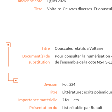
Ancienne cote
Fg Ms 2026
ui connaissent les colonies de la Russie»)
Titre
Voltaire. Oeuvres diverses. Et opuscule
e les prétendus philosophes Diderot et d’Alembert
Voltaire écrits par lui-même
Titre
Opuscules relatifs à Voltaire
Document(s) de
Pour consulter la numérisation 
substitution
de l'ensemble de la cote
MS-FS-1
Division
Fol. 324
Titre
Littérature ; écrits polémiques
Importance matérielle
2 feuillets
Présentation du
Liste établie par Ruault