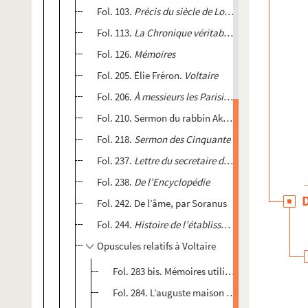
Fol. 103.
Précis du siècle de Louis XV
. Chapitre 27
Fol. 113.
La Chronique véritable du preux chevalie
Fol. 126.
Mémoires
Fol. 205. Élie Fréron.
Voltaire
Fol. 206.
À messieurs les Parisiens
Fol. 210. Sermon du rabbin Akib prononcé à Smyrn
Fol. 218.
Sermon des Cinquante
Fol. 237.
Lettre du secretaire de M. de Voltaire au
Fol. 238.
De l’Encyclopédie
Fol. 242. De l’âme, par Soranus
Fol. 244.
Histoire de l’établissement du christiani
Opuscules relatifs à Voltaire
Fol. 283 bis. Mémoires utilisés par Voltaire
Fol. 284. L’auguste maison de Leszczynski, 