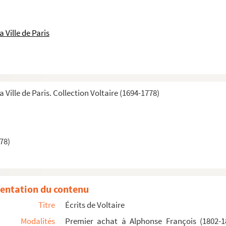
 Ville de Paris
 Ville de Paris. Collection Voltaire (1694-1778)
latifs à Voltaire
relatifs à Voltaire
78)
se en Musique par Mr. Rameau. Composée en 1735
entation du contenu
Titre
Écrits de Voltaire
Modalités
Premier achat à Alphonse François (1802-1