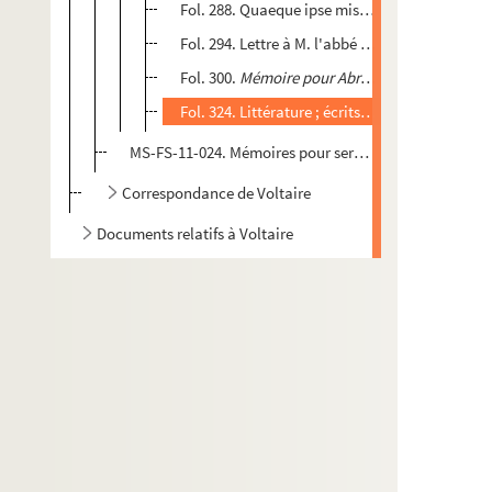
Fol. 288. Quaeque ipse miserrima vidi («Ceux q
Fol. 294. Lettre à M. l'abbé Desfontaines 1736
Fol. 300.
Mémoire pour Abraham Chaumeix contr
Fol. 324. Littérature ; écrits polémiques : liste
MS-FS-11-024. Mémoires pour servir à la vie de M. de 
Correspondance de Voltaire
Documents relatifs à Voltaire