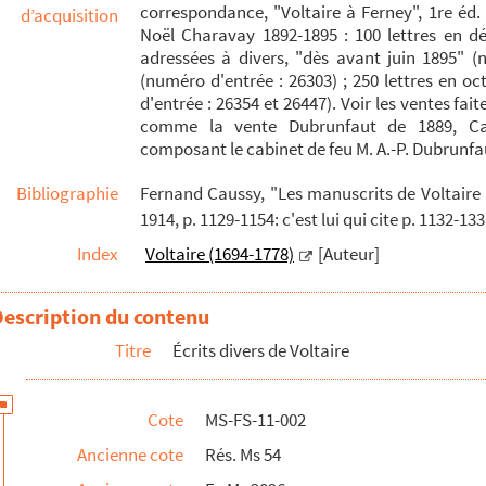
correspondance, "Voltaire à Ferney", 1re éd.
d’acquisition
Noël Charavay 1892-1895 : 100 lettres en dé
r dom Philippes d’Orélie
adressées à divers, "dès avant juin 1895" (n
(numéro d'entrée : 26303) ; 250 lettres en o
d'entrée : 26354 et 26447). Voir les ventes fa
comme la vente Dubrunfaut de 1889, Cata
composant le cabinet de feu M. A.-P. Dubrunfa
e le 30 novembre 1761 traduit de l’hébreu
Bibliographie
Fernand Caussy, "Les manuscrits de Voltaire 
1914, p. 1129-1154: c'est lui qui cite p. 1132-13
e
Index
Voltaire (1694-1778)
[Auteur]
 secretaire de M. Le Franc de Pompignan du 4
janv. 1764
Description du contenu
Titre
Écrits divers de Voltaire
sme
Cote
MS-FS-11-002
Ancienne cote
Rés. Ms 54
aux armes de Wieniawa…