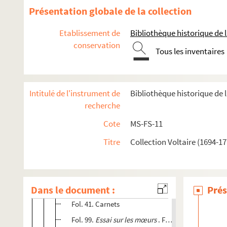
Présentation globale de la collection
Etablissement de
Bibliothèque historique de la
conservation
Tous les inventaires
Écrits de Voltaire
Écrits divers de Voltaire
Intitulé de l'instrument de
Bibliothèque historique de la
recherche
MS-FS-11-001. Voltaire. Poésies diverses. Et poèmes re
MS-FS-11-002. Voltaire. Oeuvres diverses. Et opuscules 
Cote
MS-FS-11
Fol. 1.
Samson, Tragédie
Titre
Collection Voltaire (1694-17
. De Mr. De Voltaire. Mi
Fol. 19. Carnet de notes
Fol. 33. Fragment d'un carnet de notes
Dans le document :
Fol. 37. Fragment d'un carnet de notes
Prés
Fol. 41. Carnets
Fol. 99.
Essai sur les mœurs
. Fragment.