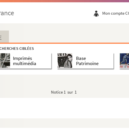
rance
Mon compte C
E
CHERCHES CIBLÉES
Imprimés
Base
multimédia
Patrimoine
Notice
1 sur 1