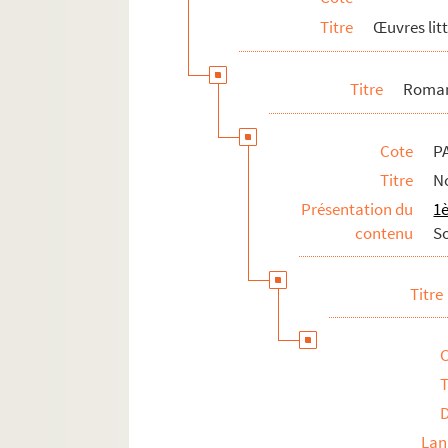
Documentation
Titre
Œuvres lit
Distinctions
Divers
Titre
Roman
Cote
P
Titre
N
Présentation du
1è
contenu
So
Titre
T
Lan