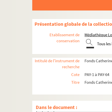
Présentation globale de la collecti
Etablissement de
Médiathèque Lo
conservation
Tous les
Intitulé de l'instrument de
Fonds Catherin
Œuvres
recherche
Œuvres littéraires
Cote
PAY-1 à PAY-64
Poésie
Titre
Fonds Catherin
Romans et nouvelles
PAY-5. Nous autres les Sanchez
Dans le document :
Manuscrits