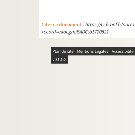
Citer ce document :
https://ccfr.bnf.fr/por
record=eadcgm:EADC:b1720821
Plan du site
Mentions Légales
Accessibilit
v 31.1.0