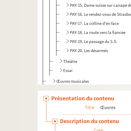
PAY-15. Dame suisse sur canapé de
PAY-16. Le rendez-vous de Strasb
PAY-17. La colline d'en face
PAY-18. La route vers la fiancée
PAY-19. Le passage du S.S.
PAY-20. Les désarmés
Théâtre
Essai
Œuvres musicales
Causeries, articles
Présentation du contenu
Brouillons
Titre
Œuvres
Papiers personnels
Correspondance
Description du contenu
Portraits de Catherine Paysan
Cote