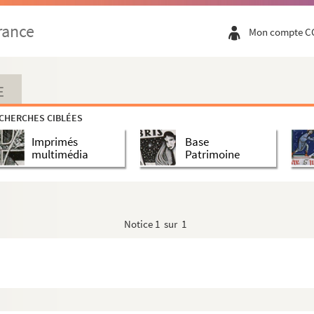
rance
Mon compte C
E
CHERCHES CIBLÉES
Imprimés
Base
multimédia
Patrimoine
Notice
1 sur 1