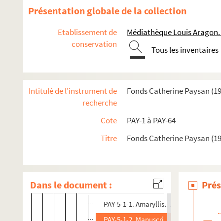
Présentation globale de la collection
Etablissement de
Médiathèque Louis Aragon.
conservation
Tous les inventaires
Œuvres
Intitulé de l'instrument de
Fonds Catherine Paysan (1
Œuvres littéraires
recherche
Poésie
Cote
PAY-1 à PAY-64
Romans et nouvelles
Titre
Fonds Catherine Paysan (1
PAY-5. Nous autres les Sanchez
Manuscrits
Dans le document :
Prés
PAY-5-1. Nous autres les Sanchez. 1ère mo
PAY-5-1-1. Amaryllis et Pepito Sanchez
PAY-5-1-2. Manuscrit sans titre