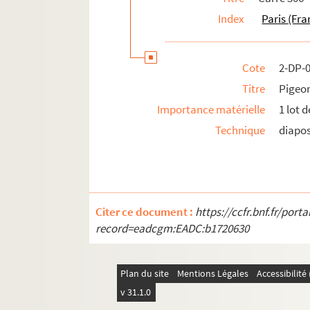
Index
Paris (Fra
Cote
2-DP-
Titre
Pigeon
Importance matérielle
1 lot 
Technique
diapos
Citer ce document :
https://ccfr.bnf.fr/por
record=eadcgm:EADC:b1720630
Plan du site
Mentions Légales
Accessibilit
v 31.1.0