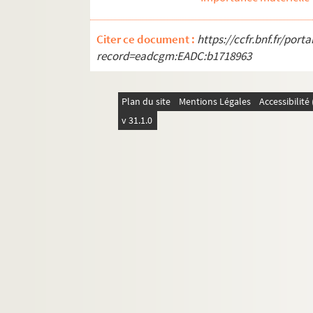
Campagne d'Orient 1914-1915-191
Salonique. Arrivée à Salonique 
Citer ce document :
https://ccfr.bnf.fr/por
Salonique - L'église de Saint-Dé
record=eadcgm:EADC:b1718963
Campagne d'Orient 1914-1915-191
Tunis - Avenue de France
Plan du site
Mentions Légales
Accessibilit
Tunis - Mosquée Sidi Mahrez et 
v 31.1.0
Tunis - La grande poste et rue d'I
Le retour du marché
Campagne d'Orient 1914-1915-1
Jeunes filles cherchant l'eau da
Tunis - Rue El Sadikia
Tunis - L'hôtel Bellevue et l'ave
Tunis - Le jardin - L'avenue de Pa
Scènes et types - Négresse du su
Tunis - Le Bardo - Le Palais