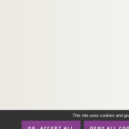
Constantinople : le grand cimeti
Constantinople : cimetière d'Eyo
Ancien cimetière du céramique -
Vue d'Athènes prise d'aéropage
Salonique 1916 - Cimetière turc
Salonique 1916 - Minaret à deux 
A street scene in Alexandria
Salonique 1916 - Mosquée de la c
Salonique 1916 - Un coin des re
Salonique 1916 - Rue turque prè
Salonique 1916 - Arc de triomph
Salonique 1916 - Monastère près
Salonique 1916 - Cimetière grec 
This site uses cookies and gi
Salonique 1916 - La tour Yedi Ka
OK, ACCEPT ALL
DENY ALL CO