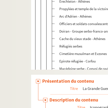
Erechteion - Athènes
Propylées et temple de la victoir
Arc d'Adrien - Athènes
Officiers et soldats convalescent
Doiran - Groupe serbo-franco-an
Cache du vieux stade - Athènes
Réfugiés serbes
Cimetière musulman et Evzones
Epirote réfugiée - Corfou
Macédoine serbe - Convoi de rav
Les soeurs infirmières sur un nav
Présentation du contenu
La messe à bord
Titre
La Grande Guer
Pâtre grec et Evzones sur la crê
Bizerte - Quartier de marchands
Description du contenu
Bizerte - Arcades du Grand Hôtel
Titre
Iconograp