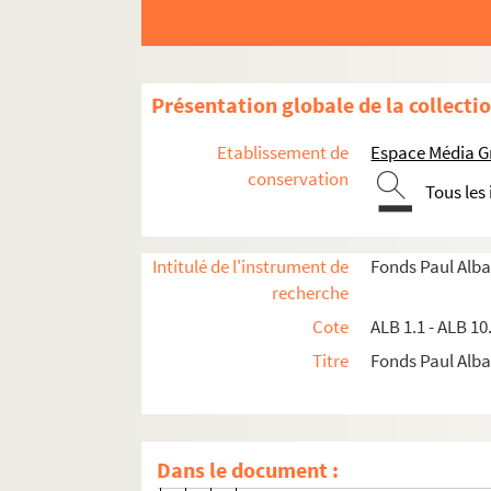
Costumes du pays
Paysannes d'Attique
La récolte des olives à Zante
Présentation globale de la collecti
Le quai "Nikis". Salonique
Le port. Salonique
Etablissement de
Espace Média G
Salonique - Boulevard du roi Co
conservation
Tous les
Monument de Marc Botzaris
Costumes grecs
Intitulé de l'instrument de
Fonds Paul Alba
Costumes grecs
recherche
Costumes grecs
Cote
ALB 1.1 - ALB 10
Souvenir de Salonique
Titre
Fonds Paul Albar
[Pont]
Costumes grecs
Souvenir de Salonique [convoi m
Dans le document :
Costumes grecs