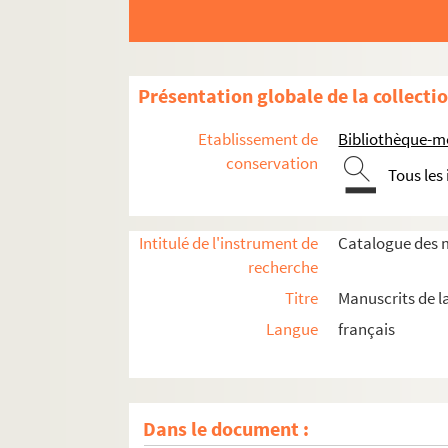
Présentation globale de la collecti
Etablissement de
Bibliothèque-m
conservation
Tous les
Intitulé de l'instrument de
Catalogue des m
recherche
Titre
Manuscrits de l
AW 01. Evangéliaire d'Erchenbald
Langue
français
AW 02. Livre d'heures flamand
AW 03. Heures à l'usage de Rome
AW 04. Recueil d'offices à l'usage franciscain
Dans le document :
AW 05. Urbar über des Dingchoffs zu Richshe