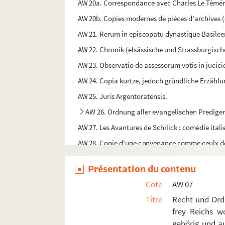
AW 20a. Correspondance avec Charles Le Témérai
AW 20b. Copies modernes de pièces d'archives 
AW 21. Rerum in episcopatu dynastique Basileen
AW 22. Chronik (elsässische und Strassburgisch
AW 23. Observatio de assessorum votis in jucic
AW 24. Copia kurtze, jedoch gründliche Erzählun
AW 25. Juris Argentoratensis.
AW 26. Ordnung aller evangelischen Prediger,
AW 27. Les Avantures de Schilick : comédie itali
AW 28. Copie d'une convenance comme ceulx de H
AW 29. Extract ou relation des grâces, privilèges
Présentation du contenu
AW 30. Burg Underthonen Ordnung dem 10 aprill
Cote
AW 07
AW 31. Mémoire sur les fortifications et la vil
Titre
Recht und Ord
AW 32. Notice sur des chateaux, villes et village
frey Reichs w
AW 33. Excerpta Zimberlini
gehörig und au