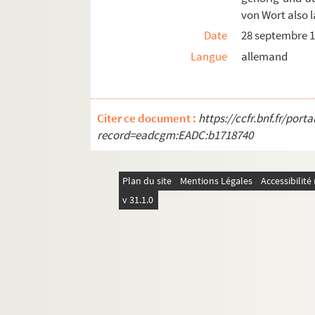
von Wort also l
AW 34. Livre de recettes, de cuisine et autre
Date
28 septembre 
AW 35. Extrait de mon journal depuis mon départ
Langue
allemand
AW 36. Mémoires de François le dernier des Hes
AW 37. Poëme à l'occasion de la paix de Tilsit ch
AW 38. Martin Schongauer : notices en allemand s
Citer ce document :
https://ccfr.bnf.fr/por
AW 39. Cayer des differents costumes, tant du cha
record=eadcgm:EADC:b1718740
AW 40. Suite de 9 chartes
AW 41. Contrat de vente d'une maison, sise à Mu
Plan du site
Mentions Légales
Accessibilit
AW 42. Donation réciproque entre les époux Je
v 31.1.0
AW 43. Lettres patentes qui maintiennent le S
AW 44. Etat des troupes placées dans le Comman
AW 45. Arrêté de Foussedoire, représentant du p
AW 46. Préfecture du Haut-Rhin du 24e jour de Ve
AW 186/2. Hiero nymi Geb. Argen. tuarensis de